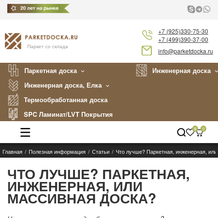
+7 (925)330-75-30
+7 (499)390-37-00
Паркет со склада
info@parketdocka.ru
Паркетная доска
Инженерная доска
Инженерная доска, Елка
Термообработанная доска
SPC Ламинат/LVT Покрытия
0
0
Главная
Полезная информация
Статьи
Что лучше? Паркетная, инженерная, или
Каталог
ЧТО ЛУЧШЕ? ПАРКЕТНАЯ,
Производители
ИНЖЕНЕРНАЯ, ИЛИ
Укладка
МАССИВНАЯ ДОСКА?
Примеры работ