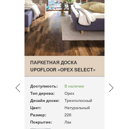
CUS
ПАРКЕТНАЯ ДОСКА
ПАРК
HI…
UPOFLOOR «ОРЕХ SELECT»
ASSA
Доступность:
В наличии
Досту
Тип дерева:
Орех
Тип д
ный
Дизайн доски:
Трехполосный
Дизай
Цвет:
Натуральный
Цвет:
14
Размер:
226
Разме
Покрытие:
Лак
Покры