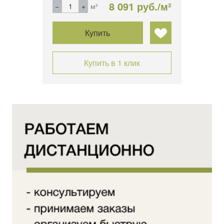
б./м²
8 091 руб./м²
м²
Купить
Купить в 1 клик
ECT»