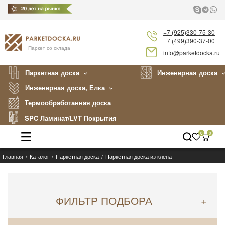
+7 (925)330-75-30
+7 (499)390-37-00
Паркет со склада
info@parketdocka.ru
Паркетная доска
Инженерная доска
Инженерная доска, Елка
Термообработанная доска
SPC Ламинат/LVT Покрытия
0
0
Главная
Каталог
Паркетная доска
Паркетная доска из клена
Каталог
Производители
ФИЛЬТР ПОДБОРА
+
Укладка
Примеры работ