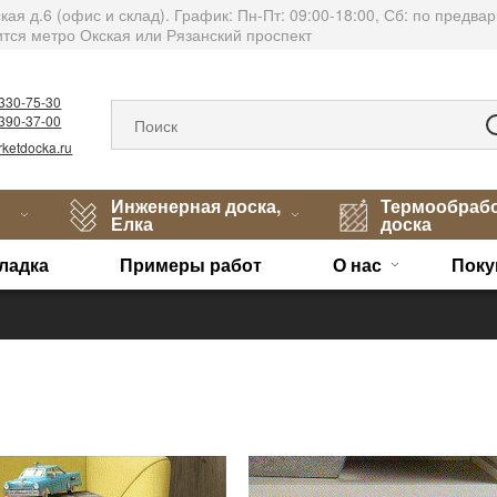
тская д.6 (офис и склад). График: Пн-Пт: 09:00-18:00, Сб: по пред
тся метро Окская или Рязанский проспект
)330-75-30
)390-37-00
ketdocka.ru
Инженерная доска,
Термообраб
Елка
доска
ладка
Примеры работ
О нас
Поку