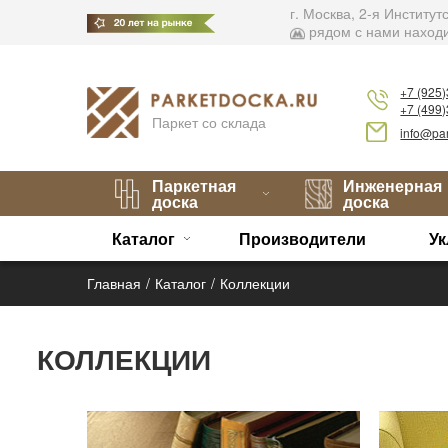
г. Москва, 2-я Институ
рядом с нами находи
+7 (925
+7 (499
Паркет со склада
info@par
Паркетная
Инженерная
доска
доска
Каталог
Производители
Ук
Главная
Каталог
Коллекции
КОЛЛЕКЦИИ