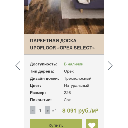
CUS
ПАРКЕТНАЯ ДОСКА
ПАРК
HI…
UPOFLOOR «ОРЕХ SELECT»
ASSA
Доступность:
В наличии
Досту
Тип дерева:
Орех
Тип д
ный
Дизайн доски:
Трехполосный
Дизай
Цвет:
Натуральный
Цвет:
14
Размер:
226
Разме
Покрытие:
Лак
Покры
б./м²
8 091 руб./м²
м²
Купить