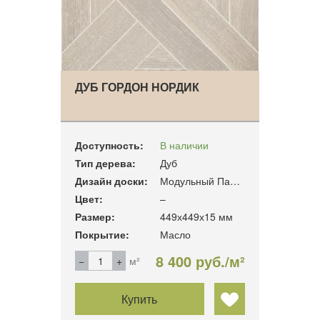
ДУБ ГОРДОН НОРДИК
Доступность:
В наличии
Тип дерева:
Дуб
Дизайн доски:
Модульный Паркет
Цвет:
–
Размер:
449х449х15 мм
Покрытие:
Масло
8 400 руб./м²
м²
Купить