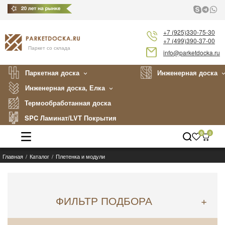
+7 (925)330-75-30
+7 (499)390-37-00
Паркет со склада
info@parketdocka.ru
Паркетная доска
Инженерная доска
Инженерная доска, Елка
Термообработанная доска
SPC Ламинат/LVT Покрытия
0
0
Главная
Каталог
Плетенка и модули
Каталог
Производители
ФИЛЬТР ПОДБОРА
+
Укладка
Примеры работ