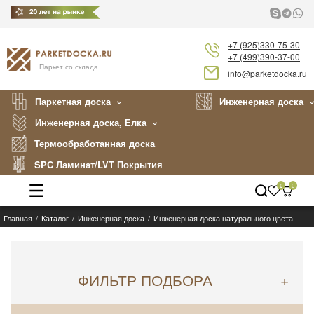
+7 (925)330-75-30
+7 (499)390-37-00
Паркет со склада
info@parketdocka.ru
Паркетная доска
Инженерная доска
Инженерная доска, Елка
Термообработанная доска
SPC Ламинат/LVT Покрытия
0
0
Главная
Каталог
Инженерная доска
Инженерная доска натурального цвета
Каталог
Производители
ФИЛЬТР ПОДБОРА
+
Укладка
Примеры работ