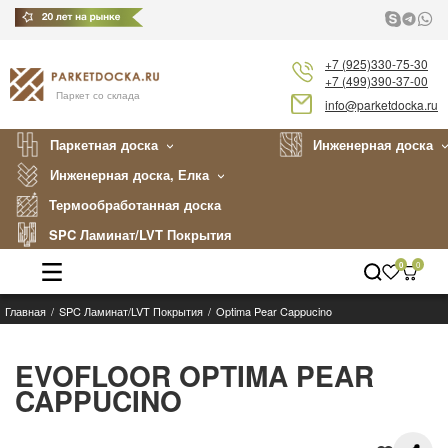
+7 (925)330-75-30
+7 (499)390-37-00
Паркет со склада
info@parketdocka.ru
Паркетная доска
Инженерная доска
Инженерная доска, Елка
Термообработанная доска
SPC Ламинат/LVT Покрытия
0
0
Главная
SPC Ламинат/LVT Покрытия
Optima Pear Cappucino
Каталог
Производители
EVOFLOOR OPTIMA PEAR
CAPPUCINO
Укладка
Примеры работ