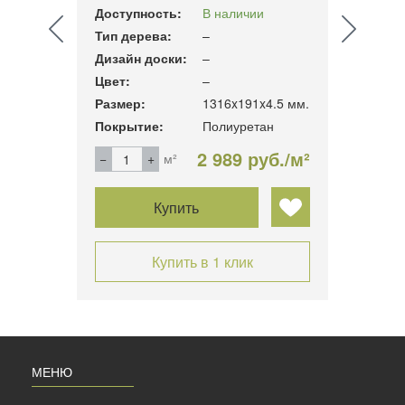
Доступность:
В наличии
Досту
Тип дерева:
–
Тип д
Дизайн доски:
–
Дизай
Цвет:
–
Цвет:
3.6 мм.
Размер:
1316x191x4.5 мм.
Разме
н
Покрытие:
Полиуретан
Покры
б./м²
2 989 руб./м²
м²
Купить
Купить в 1 клик
МЕНЮ