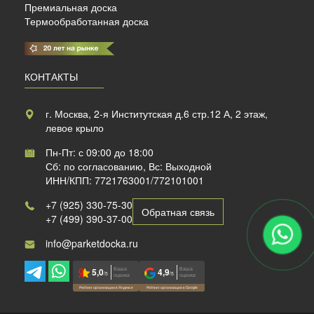
Премиальная доска
Термообработанная доска
КОНТАКТЫ
г. Москва, 2-я Институтская д.6 стр.12 А, 2 этаж,
левое крыло
Пн-Пт: с 09:00 до 18:00
Сб: по согласованию, Вс: Выходной
ИНН/КПП: 7721763001/772101001
+7 (925) 330-75-30
Обратная связь
+7 (499) 390-37-00
info@parketdocka.ru
Ваша
Ваша
5,0
4,9
/5
/5
оценка
оценка
Рейтинг организации в Яндексе
Рейтинг организации в Google