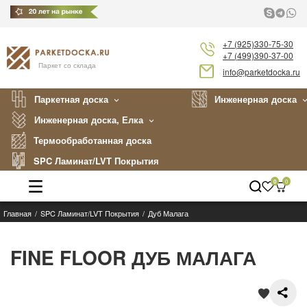
+7 (925)330-75-30
+7 (499)390-37-00
Паркет со склада
info@parketdocka.ru
Паркетная доска
Инженерная доска
Инженерная доска, Елка
Термообработанная доска
SPC Ламинат/LVT Покрытия
0
0
Главная
SPC Ламинат/LVT Покрытия
Дуб Малага
Каталог
Производители
FINE FLOOR ДУБ МАЛАГА
Укладка
Примеры работ