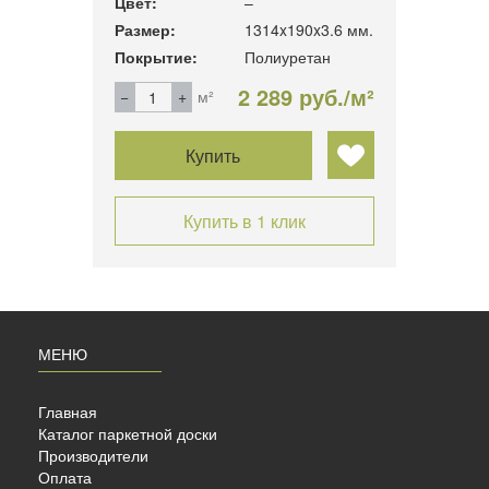
Цвет:
–
Цвет:
3.6 мм.
Размер:
1314x190x3.6 мм.
Разме
н
Покрытие:
Полиуретан
Покры
б./м²
2 289 руб./м²
м²
Купить
Купить в 1 клик
МЕНЮ
Главная
Каталог паркетной доски
Производители
Оплата