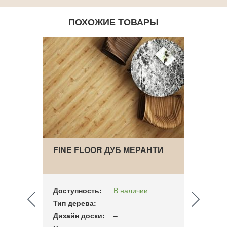
ПОХОЖИЕ ТОВАРЫ
FINE FLOOR ДУБ МЕРАНТИ
МИН
ДОСК
FOSS
Доступность:
В наличии
Досту
Тип дерева:
–
Тип д
Дизайн доски:
–
Дизай