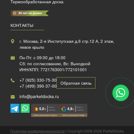
Термообработанная доска
КОНТАКТЫ
г. Москва, 2-я Институтская д.6 стр.12 А, 2 этаж,
левое крыло
Пн-Пт: с 09:00 до 18:00
Сб: по согласованию, Вс: Выходной
ИНН/КПП: 7721763001/772101001
+7 (925) 330-75-30
Обратная связь
+7 (499) 390-37-00
info@parketdocka.ru
Ваша
Ваша
5,0
4,9
/5
/5
оценка
оценка
Рейтинг организации в Яндексе
Рейтинг организации в Google
Политика конфиденциальности
| Copyright 2008-2026 ParketDocka