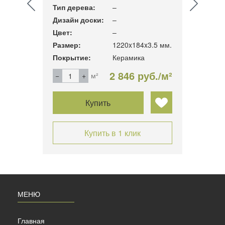
Досту
Тип дерева:
–
Тип д
Дизайн доски:
–
Дизай
Цвет:
–
Цвет:
5,7 мм.
Размер:
1220x184x3.5 мм.
Разме
Покрытие:
Керамика
Покры
б./м²
2 846 руб./м²
м²
Купить
Купить в 1 клик
МЕНЮ
Главная