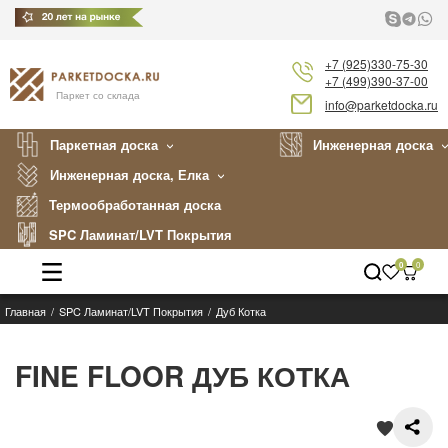
+7 (925)330-75-30
+7 (499)390-37-00
Паркет со склада
info@parketdocka.ru
Паркетная доска
Инженерная доска
Инженерная доска, Елка
Термообработанная доска
SPC Ламинат/LVT Покрытия
0
0
Главная
SPC Ламинат/LVT Покрытия
Дуб Котка
Каталог
Производители
FINE FLOOR ДУБ КОТКА
Укладка
Примеры работ