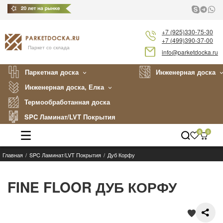
+7 (925)330-75-30
+7 (499)390-37-00
Паркет со склада
info@parketdocka.ru
Паркетная доска
Инженерная доска
Инженерная доска, Елка
Термообработанная доска
SPC Ламинат/LVT Покрытия
0
0
Главная
SPC Ламинат/LVT Покрытия
Дуб Корфу
Каталог
Производители
FINE FLOOR ДУБ КОРФУ
Укладка
Примеры работ