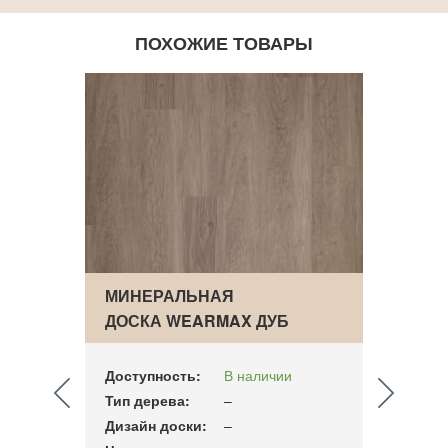
ПОХОЖИЕ ТОВАРЫ
K
МИНЕРАЛЬНАЯ
ПАРК
ДОСКА WEARMAX ДУБ
LUXU
BERGEN
CLW 
Доступность:
В наличии
Досту
Тип дерева:
–
Тип д
Дизайн доски:
–
Дизай