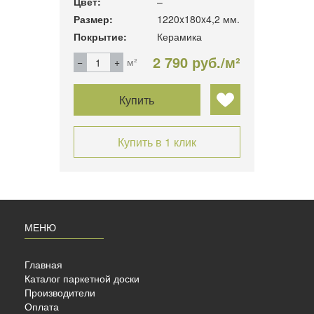
Цвет:
–
Цвет:
4.2 мм.
Размер:
1220x180x4,2 мм.
Разме
Покрытие:
Керамика
Покры
б./м²
2 790 руб./м²
м²
Купить
Купить в 1 клик
МЕНЮ
Главная
Каталог паркетной доски
Производители
Оплата