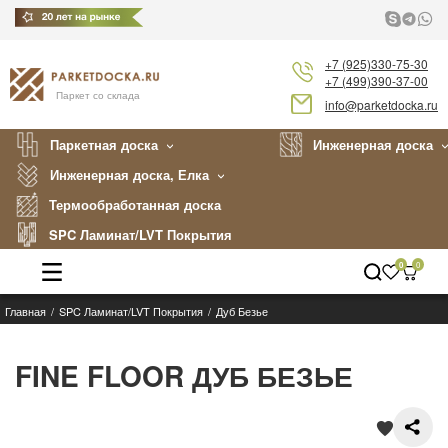
+7 (925)330-75-30
+7 (499)390-37-00
Паркет со склада
info@parketdocka.ru
Паркетная доска
Инженерная доска
Инженерная доска, Елка
Термообработанная доска
SPC Ламинат/LVT Покрытия
0
0
Главная
SPC Ламинат/LVT Покрытия
Дуб Безье
Каталог
Производители
FINE FLOOR ДУБ БЕЗЬЕ
Укладка
Примеры работ