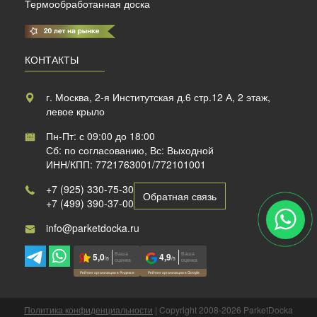
Термообработанная доска
КОНТАКТЫ
г. Москва, 2-я Институтская д.6 стр.12 А, 2 этаж,
левое крыло
Пн-Пт: с 09:00 до 18:00
Сб: по согласованию, Вс: Выходной
ИНН/КПП: 7721763001/772101001
+7 (925) 330-75-30
Обратная связь
+7 (499) 390-37-00
info@parketdocka.ru
Ваша
Ваша
5,0
4,9
/5
/5
оценка
оценка
Рейтинг организации в Яндексе
Рейтинг организации в Google
Политика конфиденциальности
| Copyright 2008-2026 ParketDocka