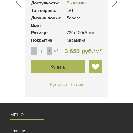
Доступность:
В наличии
Тип д
Тип дерева:
LVT
Дизай
Дизайн доски:
Дерево
Цвет:
Цвет:
–
3.6 мм.
Разме
Размер:
720x120x5 мм.
н
Покры
Покрытие:
Керамика
б./м²
3 650 руб./м²
м²
Купить
Купить в 1 клик
МЕНЮ
Главная