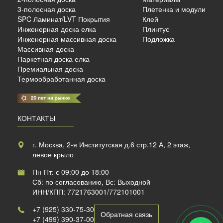
3-полосная доска
Плетенка и модули
SPC Ламинат/LVT Покрытия
Клей
б./м²
Инженерная доска елка
Плинтус
Инженерная массивная доска
Подложка
Массивная доска
Паркетная доска елка
Премиальная доска
Термообработанная доска
КОНТАКТЫ
г. Москва, 2-я Институтская д.6 стр.12 А, 2 этаж,
левое крыло
Пн-Пт: с 09:00 до 18:00
Сб: по согласованию, Вс: Выходной
ИНН/КПП: 7721763001/772101001
+7 (925) 330-75-30
Обратная связь
+7 (499) 390-37-00