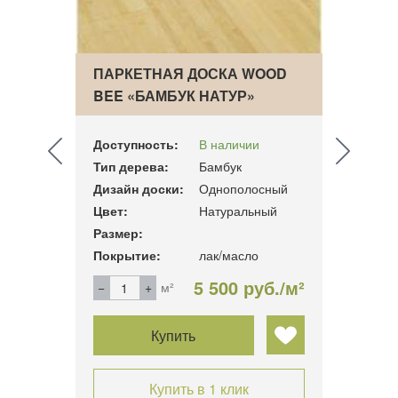
OOD
ПАРКЕТНАЯ ДОСКА WOOD
ПАРК
BEE «БАМБУК НАТУР»
BEE 
Доступность:
В наличии
Досту
Тип дерева:
Бамбук
Тип д
сный
Дизайн доски:
Однополосный
Дизай
Цвет:
Натуральный
Цвет:
Размер:
Разме
Покрытие:
лак/масло
Покры
б./м²
5 500 руб./м²
м²
Купить
Купить в 1 клик