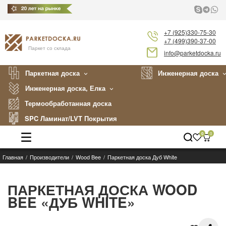
+7 (925)330-75-30
+7 (499)390-37-00
Паркет со склада
info@parketdocka.ru
Паркетная доска
Инженерная доска
Инженерная доска, Елка
Термообработанная доска
SPC Ламинат/LVT Покрытия
0
0
Главная
Производители
Wood Bee
Паркетная доска Дуб White
Каталог
Производители
ПАРКЕТНАЯ ДОСКА WOOD
BEE «ДУБ WHITE»
Укладка
Примеры работ