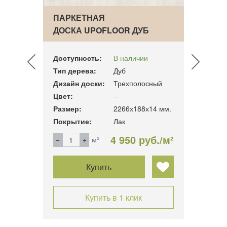
ПАРКЕТНАЯ
ПАРК
ДОСКА UPOFLOOR ДУБ
ДОСК
WHITE MARBLE
NORD
Доступность:
В наличии
Досту
Тип дерева:
Дуб
Тип д
ный
Дизайн доски:
Трехполосный
Дизай
Цвет:
–
Цвет:
14 мм.
Размер:
2266х188х14 мм.
Разме
Покрытие:
Лак
Покры
б./м²
4 950 руб./м²
м²
Купить
Купить в 1 клик