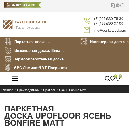
+7 (925)330-75-30
+7 (499)390-37-00
Паркет со склада
info@parketdocka.ru
Паркетная доска
Инженерная доска
Инженерная доска, Елка
Термообработанная доска
SPC Ламинат/LVT Покрытия
0
0
Главная
Производители
Upofloor
Ясень Bonfire Matt
Каталог
Производители
ПАРКЕТНАЯ
ДОСКА UPOFLOOR ЯСЕНЬ
Укладка
BONFIRE MATT
Примеры работ