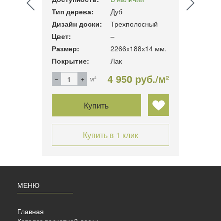
Тип дерева:
Дуб
Тип д
сный
Дизайн доски:
Трехполосный
Дизай
Цвет:
–
Цвет:
14 мм.
Размер:
2266х188х14 мм.
Разме
Покрытие:
Лак
Покры
б./м²
4 950 руб./м²
м²
Купить
Купить в 1 клик
МЕНЮ
Главная
Каталог паркетной доски