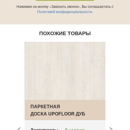
Нажимая на кнопку «Заказать звонок», Вы соглашаетесь с
Политикой конфиденциальности
.
ПОХОЖИЕ ТОВАРЫ
ПАРКЕТНАЯ
ПАРК
ДОСКА UPOFLOOR ДУБ
ДОСК
WHITE MARBLE
GRAN
Доступность:
В наличии
Досту