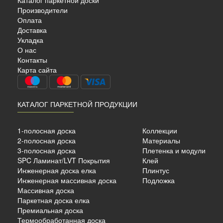
Производители
Оплата
Доставка
Укладка
О нас
Контакты
Карта сайта
КАТАЛОГ ПАРКЕТНОЙ ПРОДУКЦИИ
ный
1-полосная доска
Коллекции
14 мм.
2-полосная доска
Материалы
3-полосная доска
Плетенка и модули
SPC Ламинат/LVT Покрытия
Клей
б./м²
Инженерная доска елка
Плинтус
Инженерная массивная доска
Подложка
Массивная доска
Паркетная доска елка
Премиальная доска
Термообработанная доска