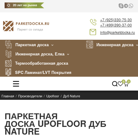
+7 (925)330-75-30
+7 (499)390-37-00
Паркет со склада
info@parketdocka.ru
Паркетная доска
Инженерная доска
Инженерная доска, Елка
Термообработанная доска
SPC Ламинат/LVT Покрытия
0
0
Главная
Производители
Upofloor
Дуб Nature
Каталог
Производители
ПАРКЕТНАЯ
ДОСКА UPOFLOOR ДУБ
Укладка
NATURE
Примеры работ