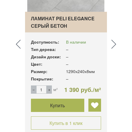
IA
ЛАМИНАТ PELI ELEGANCE
ЛАМИ
СЕРЫЙ БЕТОН
PLAT
Доступность:
В наличии
Досту
Тип дерева:
–
Тип д
Дизайн доски:
–
Дизай
Цвет:
–
Цвет:
х12мм
Размер:
1290х240х8мм
Разме
Покрытие:
–
Покры
б./м²
1 390 руб./м²
м²
Купить
Купить в 1 клик