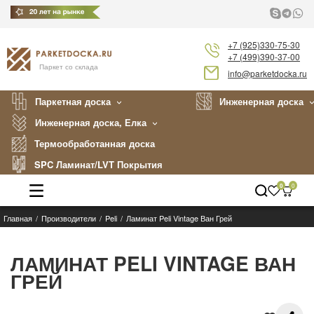
+7 (925)330-75-30
+7 (499)390-37-00
Паркет со склада
info@parketdocka.ru
Паркетная доска
Инженерная доска
Инженерная доска, Елка
Термообработанная доска
SPC Ламинат/LVT Покрытия
0
0
Главная
Производители
Peli
Ламинат Peli Vintage Ван Грей
Каталог
Производители
ЛАМИНАТ PELI VINTAGE ВАН
ГРЕЙ
Укладка
Примеры работ