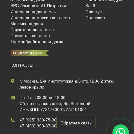
SPC Ламинат/LVT Покрытия
Клей
б./м²
Инженерная доска елка
Плинтус
Инженерная массивная доска
Подложка
Массивная доска
Паркетная доска елка
Премиальная доска
Термообработанная доска
КОНТАКТЫ
г. Москва, 2-я Институтская д.6 стр.12 А, 2 этаж,
левое крыло
Пн-Пт: с 09:00 до 18:00
Сб: по согласованию, Вс: Выходной
ИНН/КПП: 7721763001/772101001
+7 (925) 330-75-30
Обратная связь
+7 (499) 390-37-00