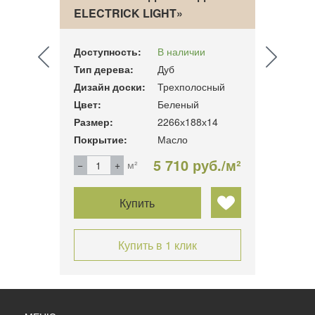
T»
ELECTRICK LIGHT»
STOR
Доступность:
В наличии
Досту
Тип дерева:
Дуб
Тип д
сный
Дизайн доски:
Трехполосный
Дизай
Цвет:
Беленый
Цвет:
14 мм.
Размер:
2266х188х14
Разме
Покрытие:
Масло
Покры
б./м²
5 710 руб./м²
м²
Купить
Купить в 1 клик