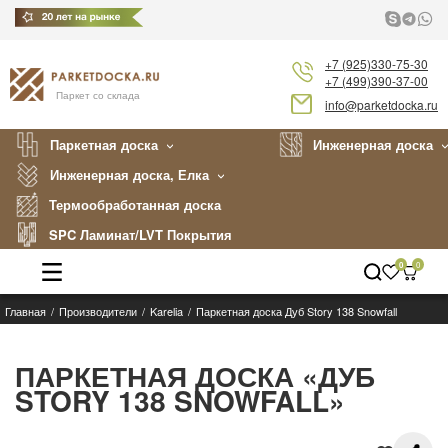
+7 (925)330-75-30
+7 (499)390-37-00
Паркет со склада
info@parketdocka.ru
Паркетная доска
Инженерная доска
Инженерная доска, Елка
Термообработанная доска
SPC Ламинат/LVT Покрытия
0
0
Главная
Производители
Karelia
Паркетная доска Дуб Story 138 Snowfall
Каталог
Производители
ПАРКЕТНАЯ ДОСКА «ДУБ
STORY 138 SNOWFALL»
Укладка
Примеры работ