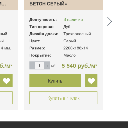
 M…
БЕТОН СЕРЫЙ»
STOR
MA…
Доступность:
В наличии
Доступ
Тип дерева:
Дуб
Тип де
ный
Дизайн доски:
Трехполосный
Дизайн
ый
Цвет:
Серый
Цвет:
14 мм.
Размер:
2266х188х14
Размер
Покрытие:
Масло
Покры
б./м²
5 540 руб./м²
м²
Купить
Купить в 1 клик