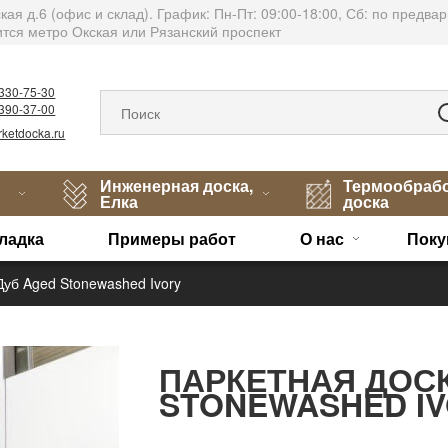
тская д.6 (офис и склад). График: Пн-Пт: 09:00-18:00, Сб: по пред
тся метро Окская или Рязанский проспект
)330-75-30
)390-37-00
ketdocka.ru
Инженерная доска,
Термообраб
Елка
доска
ладка
Примеры работ
О нас
Поку
Дуб Aged Stonewashed Ivory
ПАРКЕТНАЯ ДОСК
STONEWASHED I