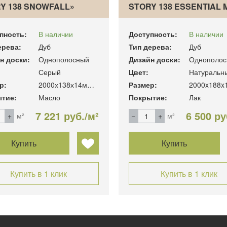
Y 138 SNOWFALL»
STORY 138 ESSENTIAL
пность:
В наличии
Доступность:
В наличии
ерева:
Дуб
Тип дерева:
Дуб
н доски:
Однополосный
Дизайн доски:
Однополос
Серый
Цвет:
Натуральн
р:
2000х138х14мм. 2.20 м2/уп
Размер:
2000x188x
тие:
Масло
Покрытие:
Лак
7 221 руб./м²
6 500 ру
м²
м²
Купить
Купить
Купить в 1 клик
Купить в 1 клик