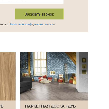
тесь с
Политикой конфиденциальности
.
УБ
ПАРКЕТНАЯ ДОСКА «ДУБ
ПАРК