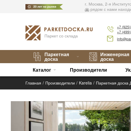
г. Москва, 2-я Институ
рядом с нами находи
+7 (925
+7 (499
Паркет со склада
info@par
Паркетная
Инженерная
доска
доска
Каталог
Производители
Ук
Главная
Производители
Karelia
Паркетная доска 