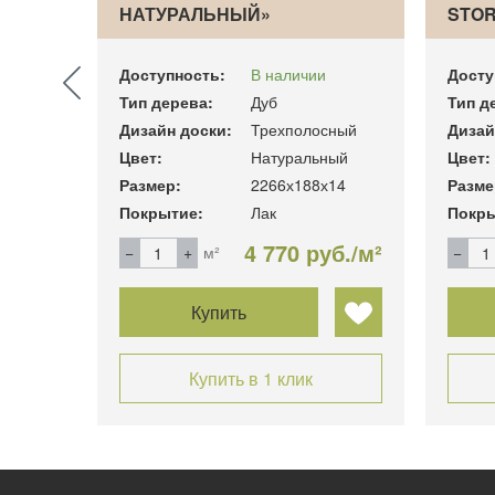
ОВ…
НАТУРАЛЬНЫЙ»
STOR
Доступность:
В наличии
Досту
Тип дерева:
Дуб
Тип д
сный
Дизайн доски:
Трехполосный
Дизай
Цвет:
Натуральный
Цвет:
14
Размер:
2266х188х14
Разме
Покрытие:
Лак
Покры
уб./м²
4 770 руб./м²
м²
Купить
Купить в 1 клик