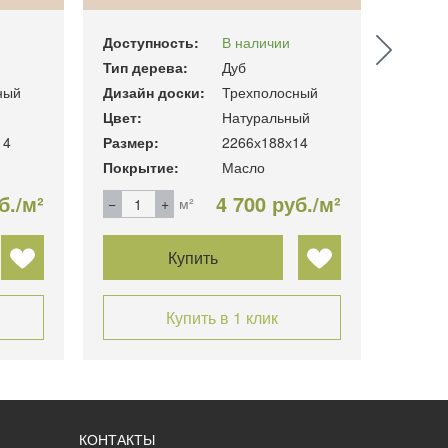
Доступность:
В наличии
Доступ
Тип дерева:
Дуб
Тип де
ный
Дизайн доски:
Трехполосный
Дизайн
Цвет:
Натуральный
Цвет:
14
Размер:
2266х188х14
Размер
Покрытие:
Масло
Покры
б./м²
4 700 руб./м²
м²
Купить
Купить в 1 клик
КОНТАКТЫ