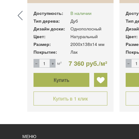
Доступность:
В наличии
Досту
Тип дерева:
Дуб
Тип д
сный
Дизайн доски:
Однополосный
Дизай
ный
Цвет:
Натуральный
Цвет:
14
Размер:
2000x138x14 мм
Разме
Покрытие:
Лак
Покры
уб./м²
7 360 руб./м²
м²
Купить
Купить в 1 клик
МЕНЮ