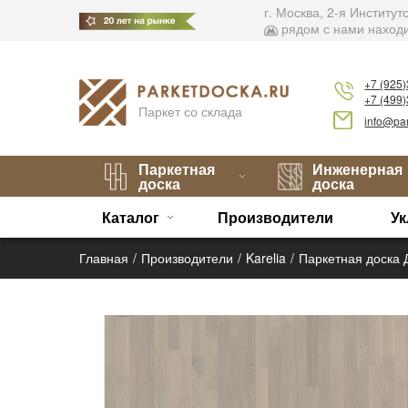
г. Москва, 2-я Институ
рядом с нами находи
+7 (925
+7 (499
Паркет со склада
info@par
Паркетная
Инженерная
доска
доска
Каталог
Производители
Ук
Главная
Производители
Karelia
Паркетная доска Д