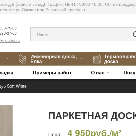
тская д.6 (офис и склад). График: Пн-Пт: 09:00-18:00, Сб: по пред
тся метро Окская или Рязанский проспект
)330-75-30
)390-37-00
ketdocka.ru
Инженерная доска,
Термообраб
Елка
доска
ладка
Примеры работ
О нас
Поку
уб Soft White
ПАРКЕТНАЯ ДОСК
4 950
руб./м²
Цена: