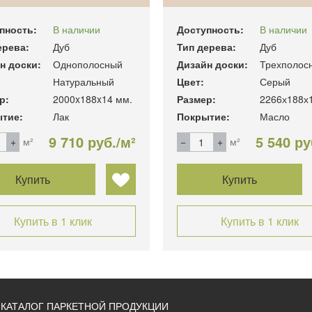
пность:
В наличии
Доступность:
В наличии
ерева:
Дуб
Тип дерева:
Дуб
н доски:
Однополосный
Дизайн доски:
Трехполос
Натуральный
Цвет:
Серый
р:
2000x188x14 мм.
Размер:
2266х188х
тие:
Лак
Покрытие:
Масло
9 710 руб./м²
5 540 ру
м²
м²
Купить
Купить
Купить в 1 клик
Купить в 1 клик
КАТАЛОГ ПАРКЕТНОЙ ПРОДУКЦИИ