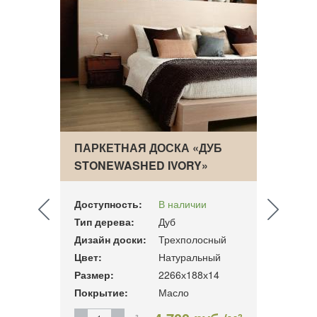
УБ
ПАРКЕТНАЯ ДОСКА «ДУБ
ПАРК
STONEWASHED IVORY»
PROM
Доступность:
В наличии
Досту
Тип дерева:
Дуб
Тип д
ный
Дизайн доски:
Трехполосный
Дизай
Цвет:
Натуральный
Цвет:
14
Размер:
2266х188х14
Разме
Покрытие:
Масло
Покры