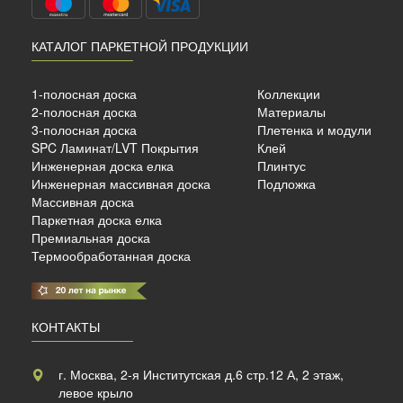
КАТАЛОГ ПАРКЕТНОЙ ПРОДУКЦИИ
ный
ый
1-полосная доска
Коллекции
14
2-полосная доска
Материалы
3-полосная доска
Плетенка и модули
SPC Ламинат/LVT Покрытия
Клей
б./м²
Инженерная доска елка
Плинтус
Инженерная массивная доска
Подложка
Массивная доска
Паркетная доска елка
Премиальная доска
Термообработанная доска
КОНТАКТЫ
г. Москва, 2-я Институтская д.6 стр.12 А, 2 этаж,
левое крыло