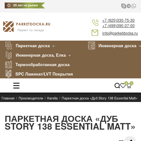
+7 (925)330-75-30
+7 (499)390-37-00
Паркет со склада
info@parketdocka.ru
Паркетная доска
Инженерная доска
Инженерная доска, Елка
Термообработанная доска
SPC Ламинат/LVT Покрытия
0
0
Главная
Производители
Karelia
Паркетная доска «Дуб Story 138 Essential Matt»
Каталог
Производители
ПАРКЕТНАЯ ДОСКА «ДУБ
STORY 138 ESSENTIAL MATT»
Укладка
Примеры работ