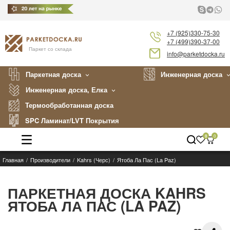
+7 (925)330-75-30
+7 (499)390-37-00
Паркет со склада
info@parketdocka.ru
Паркетная доска
Инженерная доска
Инженерная доска, Елка
Термообработанная доска
SPC Ламинат/LVT Покрытия
0
0
Главная
Производители
Kahrs (Черс)
Ятоба Ла Пас (La Paz)
Каталог
Производители
ПАРКЕТНАЯ ДОСКА KAHRS
ЯТОБА ЛА ПАС (LA PAZ)
Укладка
Примеры работ