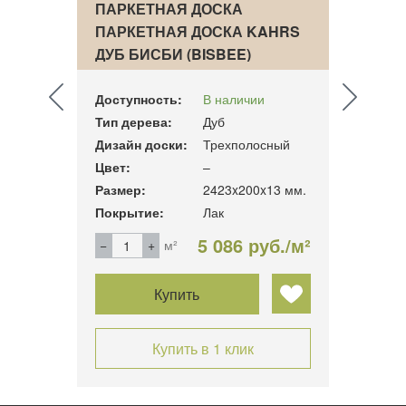
ПАРКЕТНАЯ ДОСКА
ПАРК
AHRS
ПАРКЕТНАЯ ДОСКА KAHRS
ПАРК
TF…
ДУБ БИСБИ (BISBEE)
КЛЕН
Доступность:
В наличии
Досту
Тип дерева:
Дуб
Тип д
ный
Дизайн доски:
Трехполосный
Дизай
Цвет:
–
Цвет:
15 мм.
Размер:
2423x200x13 мм.
Разме
Покрытие:
Лак
Покры
б./м²
5 086 руб./м²
м²
Купить
Купить в 1 клик