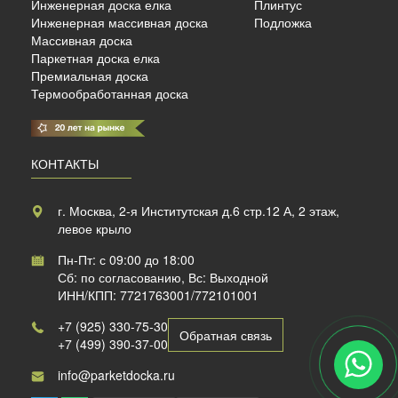
Инженерная доска елка
Плинтус
б./м²
Инженерная массивная доска
Подложка
Массивная доска
Паркетная доска елка
Премиальная доска
Термообработанная доска
КОНТАКТЫ
г. Москва, 2-я Институтская д.6 стр.12 А, 2 этаж,
левое крыло
Пн-Пт: с 09:00 до 18:00
Сб: по согласованию, Вс: Выходной
ИНН/КПП: 7721763001/772101001
+7 (925) 330-75-30
Обратная связь
+7 (499) 390-37-00
info@parketdocka.ru