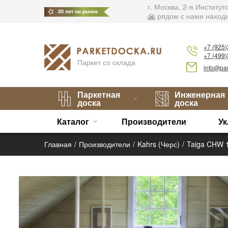
г. Москва, 2-я Институ
рядом с нами находи
+7 (925
+7 (499
Паркет со склада
info@par
Паркетная
Инженерная
доска
доска
Каталог
Производители
Ук
Главная
Производители
Kahrs (Черс)
Taiga CHW 