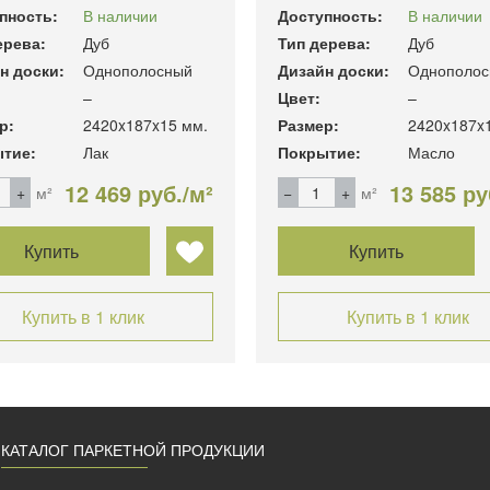
пность:
В наличии
Доступность:
В наличии
ерева:
Дуб
Тип дерева:
Дуб
н доски:
Однополосный
Дизайн доски:
Однополос
–
Цвет:
–
р:
2420x187x15 мм.
Размер:
2420x187x
тие:
Лак
Покрытие:
Масло
12 469 руб./м²
13 585 ру
м²
м²
Купить
Купить
Купить в 1 клик
Купить в 1 клик
КАТАЛОГ ПАРКЕТНОЙ ПРОДУКЦИИ