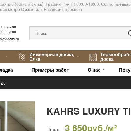
тская д.6 (офис и склад). График: Пн-Пт: 09:00-18:00, Сб: по пред
тся метро Окская или Рязанский проспект
)330-75-30
)390-37-00
ketdocka.ru
Инженерная доска,
Термообраб
Елка
доска
ладка
Примеры работ
О нас
Поку
120
KAHRS LUXURY TI
3 650
руб./м²
Цена: