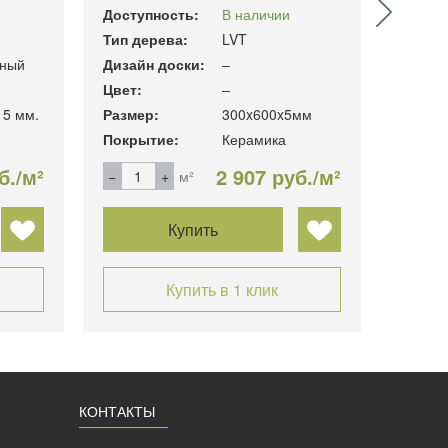
Доступность:
В наличии
Доступ
Тип дерева:
LVT
Тип де
ный
Дизайн доски:
–
Дизайн
Цвет:
–
Цвет:
15 мм.
Размер:
300x600x5мм
Размер
Покрытие:
Керамика
Покры
б./м²
2 907 руб./м²
м²
Купить
Купить в 1 клик
КОНТАКТЫ