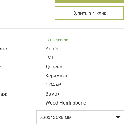
Купить в 1 клик
В наличии
ль:
Kahrs
LVT
:
Дерево
Керамика
2
1,04 м
ия:
Замок
Wood Herringbone