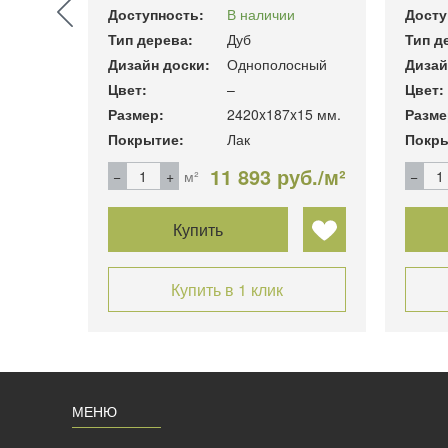
Доступность:
В наличии
Досту
Тип дерева:
Дуб
Тип д
Дизайн доски:
Однополосный
Дизай
Цвет:
–
Цвет:
 мм.
Размер:
2420x187x15 мм.
Разме
Покрытие:
Лак
Покры
уб./м²
11 893 руб./м²
м²
Купить
Купить в 1 клик
МЕНЮ