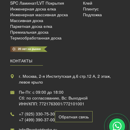
SPC Ламинат/LVT Покрытия
Клей
Инженерная доска елка
Плинтус
б./м²
Инженерная массивная доска
Подложка
Массивная доска
Паркетная доска елка
Премиальная доска
Термообработанная доска
КОНТАКТЫ
г. Москва, 2-я Институтская д.6 стр.12 А, 2 этаж,
левое крыло
Пн-Пт: с 09:00 до 18:00
Сб: по согласованию, Вс: Выходной
ИНН/КПП: 7721763001/772101001
+7 (925) 330-75-30
Обратная связь
+7 (499) 390-37-00
info@parketdocka.ru