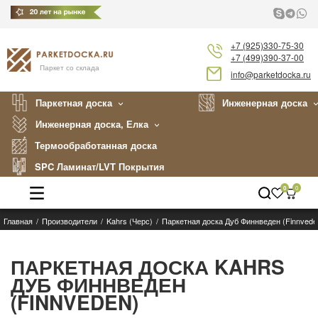
+7 (925)330-75-30
+7 (499)390-37-00
Паркет со склада
info@parketdocka.ru
Паркетная доска
Инженерная доска
Инженерная доска, Елка
Термообработанная доска
SPC Ламинат/LVT Покрытия
0
0
Главная
Производители
Kahrs (Черс)
Паркетная доска Дуб Финнведен (Finnvede
Каталог
Производители
ПАРКЕТНАЯ ДОСКА KAHRS
ДУБ ФИННВЕДЕН
Укладка
(FINNVEDEN)
Примеры работ