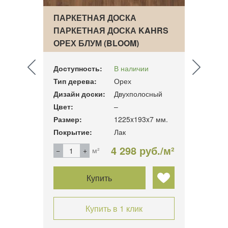
ПАРКЕТНАЯ ДОСКА
ПАРК
AHRS
ПАРКЕТНАЯ ДОСКА KAHRS
ПАРК
ОРЕХ БЛУМ (BLOOM)
ДУБ 
Доступность:
В наличии
Досту
Тип дерева:
Орех
Тип д
сный
Дизайн доски:
Двухполосный
Дизай
Цвет:
–
Цвет:
15 мм.
Размер:
1225x193x7 мм.
Разме
Покрытие:
Лак
Покры
б./м²
4 298 руб./м²
м²
Купить
Купить в 1 клик