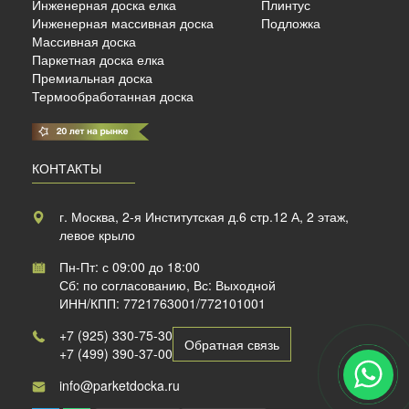
Инженерная доска елка
Плинтус
б./м²
Инженерная массивная доска
Подложка
Массивная доска
Паркетная доска елка
Премиальная доска
Термообработанная доска
КОНТАКТЫ
г. Москва, 2-я Институтская д.6 стр.12 А, 2 этаж,
левое крыло
Пн-Пт: с 09:00 до 18:00
Сб: по согласованию, Вс: Выходной
ИНН/КПП: 7721763001/772101001
+7 (925) 330-75-30
Обратная связь
+7 (499) 390-37-00
info@parketdocka.ru