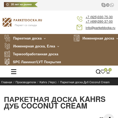
+7 (925)330-75-30
+7 (499)390-37-00
Паркет со склада
info@parketdocka.ru
Паркетная доска
Инженерная доска
Инженерная доска, Елка
Термообработанная доска
SPC Ламинат/LVT Покрытия
0
0
Главная
Производители
Kahrs (Черс)
Паркетная доска Дуб Coconut Cream
Каталог
Производители
ПАРКЕТНАЯ ДОСКА KAHRS
ДУБ COCONUT CREAM
Укладка
Примеры работ