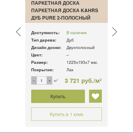
AHRS
ПАРКЕТНАЯ ДОСКА
ПАРК
CHW
ПАРКЕТНАЯ ДОСКА KAHRS
ПАРК
ДУБ PURE 2-ПОЛОСНЫЙ
ДУБ 
Доступность:
В наличии
Досту
Тип дерева:
Дуб
Тип д
Дизайн доски:
Двухполосный
Дизай
Цвет:
–
Цвет:
 мм.
Размер:
1225х193х7 мм.
Разме
Покрытие:
Лак
Покры
б./м²
3 721 руб./м²
м²
Купить
Купить в 1 клик