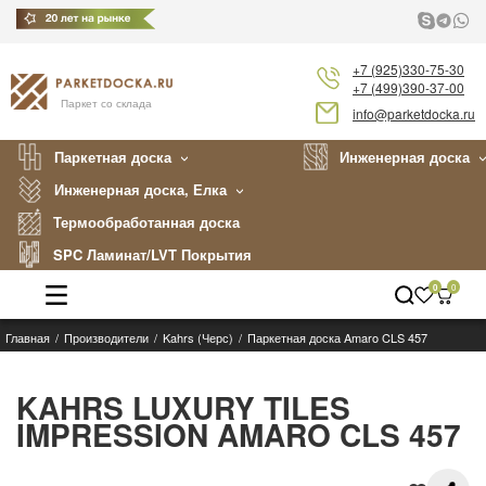
+7 (925)330-75-30
+7 (499)390-37-00
Паркет со склада
info@parketdocka.ru
Паркетная доска
Инженерная доска
Инженерная доска, Елка
Термообработанная доска
SPC Ламинат/LVT Покрытия
0
0
Главная
Производители
Kahrs (Черс)
Паркетная доска Amaro CLS 457
Каталог
Производители
KAHRS LUXURY TILES
IMPRESSION AMARO CLS 457
Укладка
Примеры работ