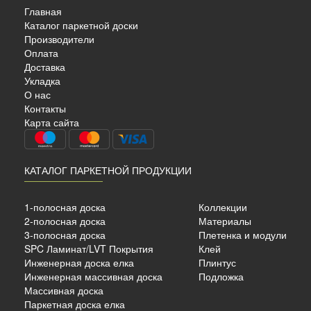
Главная
Каталог паркетной доски
Производители
Оплата
Доставка
Укладка
О нас
AHRS
Контакты
OEN…
Карта сайта
КАТАЛОГ ПАРКЕТНОЙ ПРОДУКЦИИ
сный
1-полосная доска
Коллекции
2-полосная доска
Материалы
18 мм.
3-полосная доска
Плетенка и модули
SPC Ламинат/LVT Покрытия
Клей
Инженерная доска елка
Плинтус
б./м²
Инженерная массивная доска
Подложка
Массивная доска
Паркетная доска елка