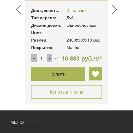
Доступность:
В наличии
Досту
Тип дерева:
Дуб
Тип д
сный
Дизайн доски:
Однополосный
Дизай
Цвет:
–
Цвет:
10 мм.
Размер:
2400x305x18 мм.
Разме
Покрытие:
Масло
Покры
б./м²
10 883 руб./м²
м²
Купить
Купить в 1 клик
МЕНЮ