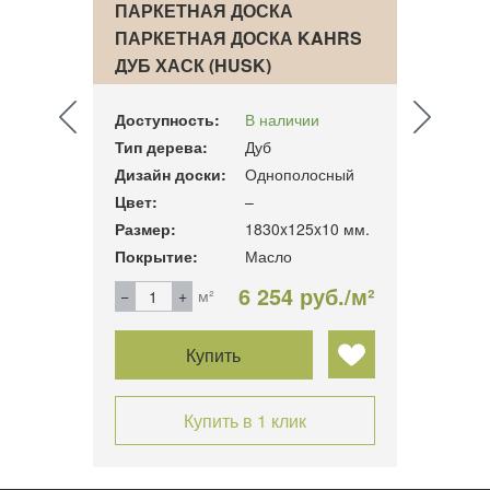
ПАРКЕТНАЯ ДОСКА
ПАРК
AHRS
ПАРКЕТНАЯ ДОСКА KAHRS
ПАРК
ДУБ ХАСК (HUSK)
ДУБ 
Доступность:
В наличии
Досту
Тип дерева:
Дуб
Тип д
ный
Дизайн доски:
Однополосный
Дизай
Цвет:
–
Цвет:
15 мм.
Размер:
1830x125x10 мм.
Разме
Покрытие:
Масло
Покры
б./м²
6 254 руб./м²
м²
Купить
Купить в 1 клик