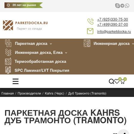
+7 (925)330-75-30
+7 (499)390-37-00
Паркет со склада
info@parketdocka.ru
Паркетная доска
Инженерная доска
Инженерная доска, Елка
Термообработанная доска
SPC Ламинат/LVT Покрытия
0
0
Главная
Производители
Kahrs (Черс)
Дуб Трамонто (Tramonto)
Каталог
Производители
ПАРКЕТНАЯ ДОСКА KAHRS
ДУБ ТРАМОНТО (TRAMONTO)
Укладка
Примеры работ