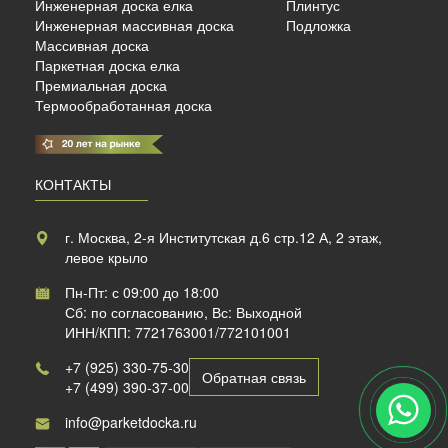
Инженерная доска елка
Плинтус
б./м²
Инженерная массивная доска
Подложка
Массивная доска
Паркетная доска елка
Премиальная доска
Термообработанная доска
КОНТАКТЫ
г. Москва, 2-я Институтская д.6 стр.12 А, 2 этаж,
левое крыло
Пн-Пт: с 09:00 до 18:00
Сб: по согласованию, Вс: Выходной
ИНН/КПП: 7721763001/772101001
+7 (925) 330-75-30
Обратная связь
+7 (499) 390-37-00
info@parketdocka.ru