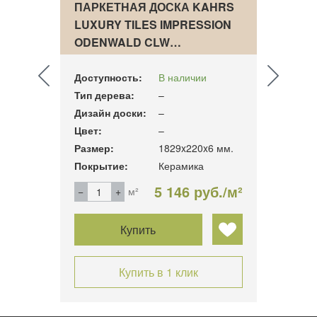
ПАРКЕТНАЯ ДОСКА KAHRS
ПАРК
AHRS
LUXURY TILES IMPRESSION
ПАРК
ODENWALD CLW…
ДУБ 
Доступность:
В наличии
Досту
Тип дерева:
–
Тип д
ный
Дизайн доски:
–
Дизай
Цвет:
–
Цвет:
13 мм.
Размер:
1829x220x6 мм.
Разме
Покрытие:
Керамика
Покры
б./м²
5 146 руб./м²
м²
Купить
Купить в 1 клик