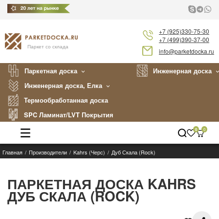
+7 (925)330-75-30
+7 (499)390-37-00
Паркет со склада
info@parketdocka.ru
Паркетная доска
Инженерная доска
Инженерная доска, Елка
Термообработанная доска
SPC Ламинат/LVT Покрытия
0
0
Главная
Производители
Kahrs (Черс)
Дуб Скала (Rock)
Каталог
Производители
ПАРКЕТНАЯ ДОСКА KAHRS
ДУБ СКАЛА (ROCK)
Укладка
Примеры работ