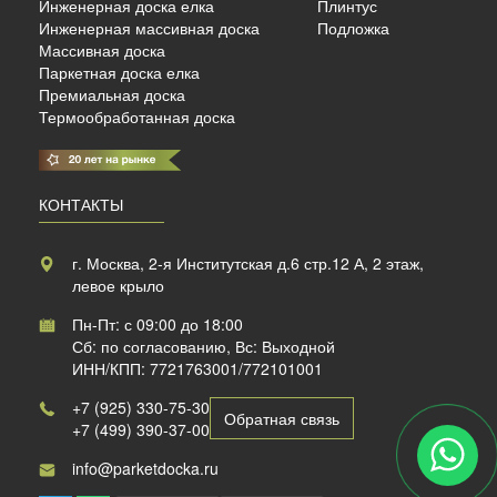
Инженерная доска елка
Плинтус
б./м²
Инженерная массивная доска
Подложка
Массивная доска
Паркетная доска елка
Премиальная доска
Термообработанная доска
КОНТАКТЫ
г. Москва, 2-я Институтская д.6 стр.12 А, 2 этаж,
левое крыло
Пн-Пт: с 09:00 до 18:00
Сб: по согласованию, Вс: Выходной
ИНН/КПП: 7721763001/772101001
+7 (925) 330-75-30
Обратная связь
+7 (499) 390-37-00
info@parketdocka.ru