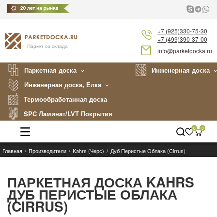
+7 (925)330-75-30
+7 (499)390-37-00
Паркет со склада
info@parketdocka.ru
Паркетная доска
Инженерная доска
Инженерная доска, Елка
Термообработанная доска
SPC Ламинат/LVT Покрытия
0
0
Главная
Производители
Kahrs (Черс)
Дуб Перистые Облака (Cirrus)
Каталог
Производители
ПАРКЕТНАЯ ДОСКА KAHRS
ДУБ ПЕРИСТЫЕ ОБЛАКА
Укладка
(CIRRUS)
Примеры работ