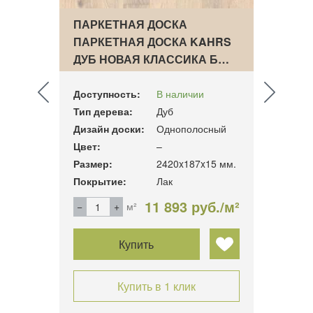
ПАРКЕТНАЯ ДОСКА
ПАРК
AHRS
ПАРКЕТНАЯ ДОСКА KAHRS
АНГЛ
ДУБ НОВАЯ КЛАССИКА Б…
ДУБ 
Доступность:
В наличии
Досту
Тип дерева:
Дуб
Тип д
сный
Дизайн доски:
Однополосный
Дизай
Цвет:
–
Цвет:
10 мм.
Размер:
2420x187x15 мм.
Разме
Покрытие:
Лак
Покры
б./м²
11 893 руб./м²
м²
Купить
Купить в 1 клик