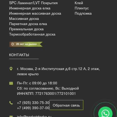
SPC Ламинат/LVT Покрытия
Клей
Инженерная доска елка
Плинтус
б./м²
Инженерная массивная доска
Подложка
Массивная доска
Паркетная доска елка
Премиальная доска
Термообработанная доска
КОНТАКТЫ
г. Москва, 2-я Институтская д.6 стр.12 А, 2 этаж,
левое крыло
Пн-Пт: с 09:00 до 18:00
Сб: по согласованию, Вс: Выходной
ИНН/КПП: 7721763001/772101001
+7 (925) 330-75-30
Обратная связь
+7 (499) 390-37-00
info@parketdocka.ru