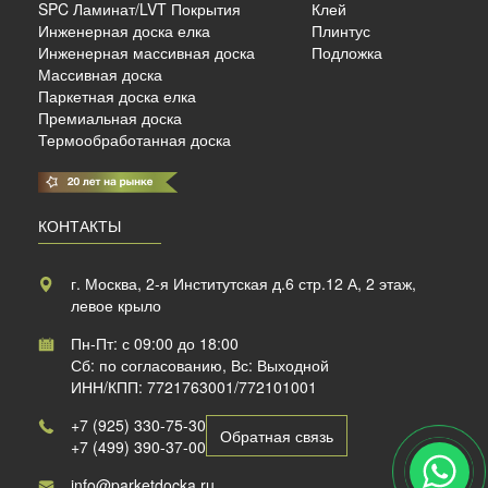
SPC Ламинат/LVT Покрытия
Клей
Инженерная доска елка
Плинтус
б./м²
Инженерная массивная доска
Подложка
Массивная доска
Паркетная доска елка
Премиальная доска
Термообработанная доска
КОНТАКТЫ
г. Москва, 2-я Институтская д.6 стр.12 А, 2 этаж,
левое крыло
Пн-Пт: с 09:00 до 18:00
Сб: по согласованию, Вс: Выходной
ИНН/КПП: 7721763001/772101001
+7 (925) 330-75-30
Обратная связь
+7 (499) 390-37-00
info@parketdocka.ru