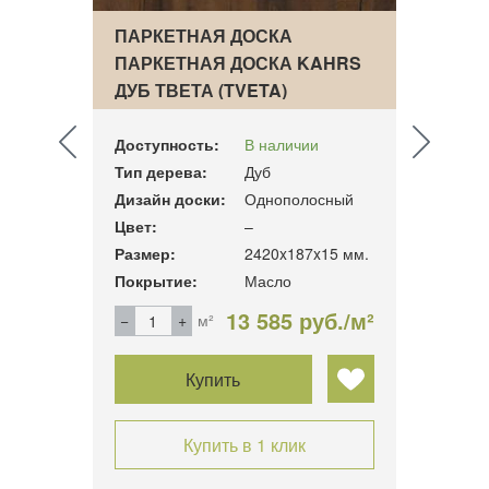
ПАРКЕТНАЯ ДОСКА
ПАРК
AHRS
ПАРКЕТНАЯ ДОСКА KAHRS
ПАРК
)
ДУБ ТВЕТА (TVETA)
ЯТОБ
Доступность:
В наличии
Досту
Тип дерева:
Дуб
Тип д
ный
Дизайн доски:
Однополосный
Дизай
Цвет:
–
Цвет:
15 мм.
Размер:
2420x187x15 мм.
Разме
Покрытие:
Масло
Покры
б./м²
13 585 руб./м²
м²
Купить
Купить в 1 клик