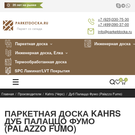
+7 (925)330-75-30
+7 (499)390-37-00
Паркет со склада
info@parketdocka.ru
Паркетная доска
Инженерная доска
Инженерная доска, Елка
Термообработанная доска
SPC Ламинат/LVT Покрытия
0
0
Главная
Производители
Kahrs (Черс)
Дуб Палаццо Фумо (Palazzo Fumo)
Каталог
Производители
ПАРКЕТНАЯ ДОСКА KAHRS
ДУБ ПАЛАЦЦО ФУМО
Укладка
(PALAZZO FUMO)
Примеры работ