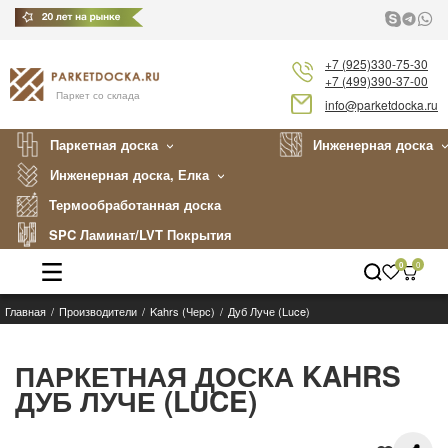
+7 (925)330-75-30
+7 (499)390-37-00
Паркет со склада
info@parketdocka.ru
Паркетная доска
Инженерная доска
Инженерная доска, Елка
Термообработанная доска
SPC Ламинат/LVT Покрытия
0
0
Главная
Производители
Kahrs (Черс)
Дуб Луче (Luce)
Каталог
Производители
ПАРКЕТНАЯ ДОСКА KAHRS
ДУБ ЛУЧЕ (LUCE)
Укладка
Примеры работ