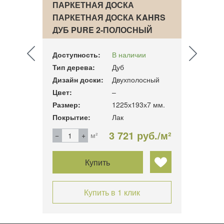
ПАРКЕТНАЯ ДОСКА
ПАРК
AHRS
ПАРКЕТНАЯ ДОСКА KAHRS
ПАРК
TH…
ДУБ PURE 2-ПОЛОСНЫЙ
ДУБ 
Доступность:
В наличии
Досту
Тип дерева:
Дуб
Тип д
ный
Дизайн доски:
Двухполосный
Дизай
Цвет:
–
Цвет:
15 мм.
Размер:
1225х193х7 мм.
Разме
Покрытие:
Лак
Покры
б./м²
3 721 руб./м²
м²
Купить
Купить в 1 клик