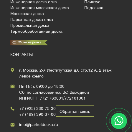
Инженерная доска елка
Плинтус
б./м²
Инженерная массивная доска
Подложка
Массивная доска
Паркетная доска елка
Премиальная доска
Термообработанная доска
КОНТАКТЫ
г. Москва, 2-я Институтская д.6 стр.12 А, 2 этаж,
левое крыло
Пн-Пт: с 09:00 до 18:00
Сб: по согласованию, Вс: Выходной
ИНН/КПП: 7721763001/772101001
+7 (925) 330-75-30
Обратная связь
+7 (499) 390-37-00
info@parketdocka.ru