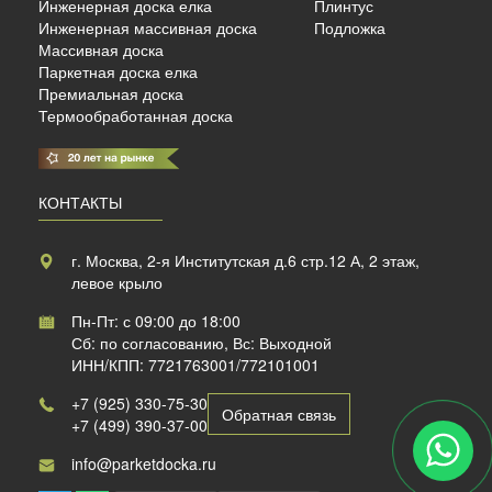
Инженерная доска елка
Плинтус
б./м²
Инженерная массивная доска
Подложка
Массивная доска
Паркетная доска елка
Премиальная доска
Термообработанная доска
КОНТАКТЫ
г. Москва, 2-я Институтская д.6 стр.12 А, 2 этаж,
левое крыло
Пн-Пт: с 09:00 до 18:00
Сб: по согласованию, Вс: Выходной
ИНН/КПП: 7721763001/772101001
+7 (925) 330-75-30
Обратная связь
+7 (499) 390-37-00
info@parketdocka.ru