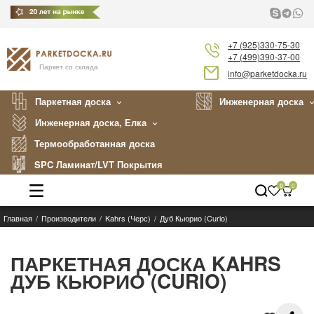
+7 (925)330-75-30
+7 (499)390-37-00
Паркет со склада
info@parketdocka.ru
Паркетная доска
Инженерная доска
Инженерная доска, Елка
Термообработанная доска
SPC Ламинат/LVT Покрытия
0
0
Главная
Производители
Kahrs (Черс)
Дуб Кьюрио (Curio)
Каталог
Производители
ПАРКЕТНАЯ ДОСКА KAHRS
ДУБ КЬЮРИО (CURIO)
Укладка
Примеры работ