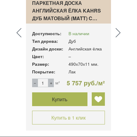
ПАРКЕТНАЯ ДОСКА
ПАРК
AHRS
АНГЛИЙСКАЯ ЁЛКА KAHRS
LUXU
Е М…
ДУБ МАТОВЫЙ (MATT) C…
CHW 
Доступность:
В наличии
Досту
Тип дерева:
Дуб
Тип д
 ёлка
Дизайн доски:
Английская ёлка
Дизай
Цвет:
–
Цвет:
1 мм.
Размер:
490х70х11 мм.
Разме
Покрытие:
Лак
Покры
б./м²
5 757 руб./м²
м²
Купить
Купить в 1 клик