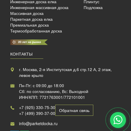
Инженерная доска елка
Плинтус
б./м²
Инженерная массивная доска
Подложка
Массивная доска
Паркетная доска елка
Премиальная доска
Термообработанная доска
КОНТАКТЫ
г. Москва, 2-я Институтская д.6 стр.12 А, 2 этаж,
левое крыло
Пн-Пт: с 09:00 до 18:00
Сб: по согласованию, Вс: Выходной
ИНН/КПП: 7721763001/772101001
+7 (925) 330-75-30
Обратная связь
+7 (499) 390-37-00
info@parketdocka.ru