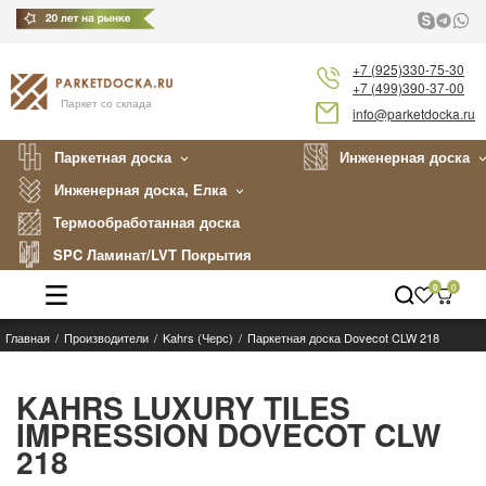
+7 (925)330-75-30
+7 (499)390-37-00
Паркет со склада
info@parketdocka.ru
Паркетная доска
Инженерная доска
Инженерная доска, Елка
Термообработанная доска
SPC Ламинат/LVT Покрытия
0
0
Главная
Производители
Kahrs (Черс)
Паркетная доска Dovecot CLW 218
Каталог
Производители
KAHRS LUXURY TILES
IMPRESSION DOVECOT CLW
Укладка
218
Примеры работ