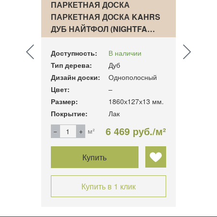
AHRS
ПАРКЕТНАЯ ДОСКА
ПАРК
 CLS
ПАРКЕТНАЯ ДОСКА KAHRS
ПАРК
ДУБ НАЙТФОЛ (NIGHTFA…
ДУБ 
Доступность:
В наличии
Досту
Тип дерева:
Дуб
Тип д
Дизайн доски:
Однополосный
Дизай
Цвет:
–
Цвет:
5мм
Размер:
1860х127х13 мм.
Разме
Покрытие:
Лак
Покры
б./м²
6 469 руб./м²
м²
Купить
Купить в 1 клик