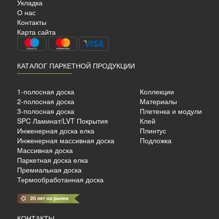
Укладка
О нас
WOOD
Контакты
Карта сайта
КАТАЛОГ ПАРКЕТНОЙ ПРОДУКЦИИ
сный
Светло-коричневый
1-полосная доска
Коллекции
2,5 мм
2-полосная доска
Материалы
3-полосная доска
Плетенка и модули
SPC Ламинат/LVT Покрытия
Клей
б./м²
Инженерная доска елка
Плинтус
Инженерная массивная доска
Подложка
Массивная доска
Паркетная доска елка
Премиальная доска
Термообработанная доска
КОНТАКТЫ