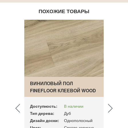
ПОХОЖИЕ ТОВАРЫ
ВИНИЛОВЫЙ ПОЛ
ВИН
CRAFT
FINEFLOOR КЛЕЕВОЙ WOOD
FINE
ДУБ Л…
ДУБ 
Доступность:
В наличии
Досту
Тип дерева:
Дуб
Тип д
 елка
Дизайн доски:
Однополосный
Дизай
Цвет:
Светло-коричневый
Цвет: