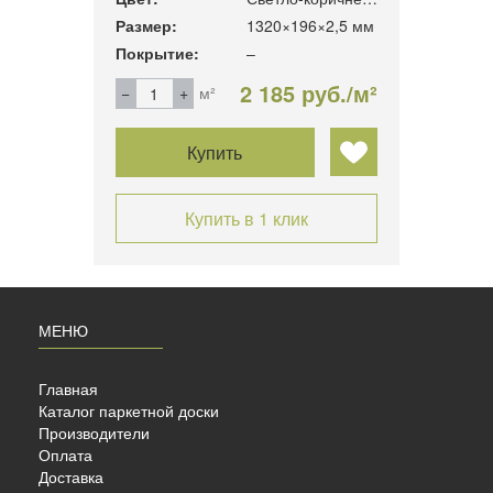
,5 мм
Размер:
1320×196×2,5 мм
Разме
Покрытие:
–
Покры
б./м²
2 185 руб./м²
м²
Купить
Купить в 1 клик
МЕНЮ
Главная
Каталог паркетной доски
Производители
Оплата
Доставка