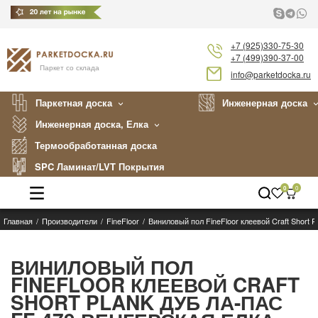
+7 (925)330-75-30
+7 (499)390-37-00
Паркет со склада
info@parketdocka.ru
Паркетная доска
Инженерная доска
Инженерная доска, Елка
Термообработанная доска
SPC Ламинат/LVT Покрытия
0
0
Главная
Производители
FineFloor
Виниловый пол FineFloor клеевой Craft Short 
Каталог
Производители
ВИНИЛОВЫЙ ПОЛ
FINEFLOOR КЛЕЕВОЙ CRAFT
Укладка
SHORT PLANK ДУБ ЛА-ПАС
Примеры работ