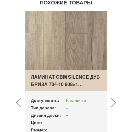
ПОХОЖИЕ ТОВАРЫ
E ДУБ
ЛАМИНАТ CBM SILENCE ДУБ
ЛАМИ
БРИЗА 734-10 808×1…
ВАНИ
7…
Доступность:
В наличии
Досту
Тип дерева:
–
Тип д
Дизайн доски:
–
Дизай
Цвет:
–
Цвет:
Размер:
Разме