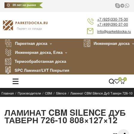
+7 (925)330-75-30
+7 (499)390-37-00
Паркет со склада
info@parketdocka.ru
Паркетная доска
Инженерная доска
Инженерная доска, Елка
Термообработанная доска
SPC Ламинат/LVT Покрытия
0
0
Главная
Производители
CBM
Silence
Ламинат CBM Silence Дуб Таверн 726-10
Каталог
Производители
ЛАМИНАТ CBM SILENCE ДУБ
ТАВЕРН 726-10 808×127×12
Укладка
Примеры работ