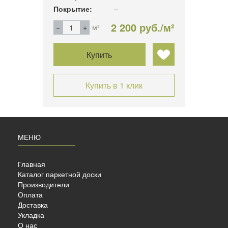
Покрытие:
–
Покры
б./м²
2 200 руб./м²
м²
Купить
Купить в 1 клик
МЕНЮ
Главная
Каталог паркетной доски
Производители
Оплата
Доставка
Укладка
E ДУБ
О нас