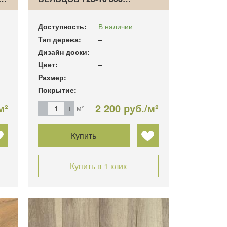
Доступность:
В наличии
Тип дерева:
–
Дизайн доски:
–
Цвет:
–
Размер:
Покрытие:
–
м²
2 200 руб./м²
м²
Купить
Купить в 1 клик