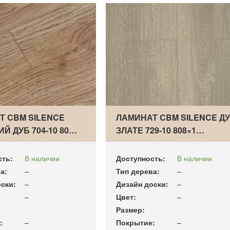
Т CBM SILENCE
ЛАМИНАТ CBM SILENCE Д
Й ДУБ 704-10 80…
ЗЛАТЕ 729-10 808×1…
сть:
В наличии
Доступность:
В наличии
а:
–
Тип дерева:
–
ски:
–
Дизайн доски:
–
–
Цвет:
–
Размер:
:
–
Покрытие:
–