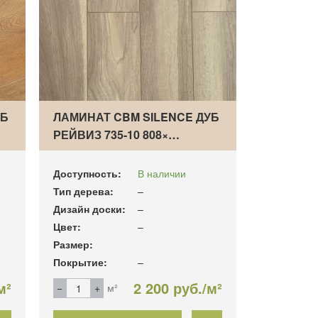
УБ
ЛАМИНАТ CBM SILENCE ДУБ
РЕЙВИЗ 735-10 808×…
Доступность:
В наличии
Тип дерева:
–
Дизайн доски:
–
Цвет:
–
Размер:
Покрытие:
–
м²
2 200 руб./м²
м²