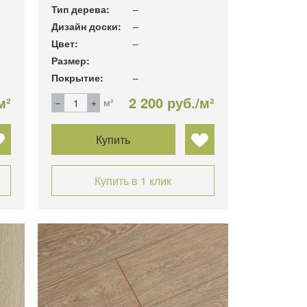
Тип дерева:
–
Дизайн доски:
–
Цвет:
–
Размер:
Покрытие:
–
м²
2 200 руб./м²
м²
Купить
Купить в 1 клик