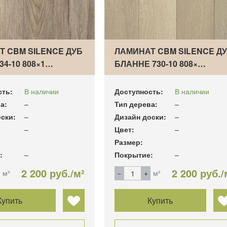
Т CBM SILENCE ДУБ
ЛАМИНАТ CBM SILENCE Д
34-10 808×1…
БЛАННЕ 730-10 808×…
сть:
В наличии
Доступность:
В наличии
а:
–
Тип дерева:
–
ски:
–
Дизайн доски:
–
–
Цвет:
–
Размер:
:
–
Покрытие:
–
2 200 руб./м²
2 200 руб./
м²
м²
Купить
Купить