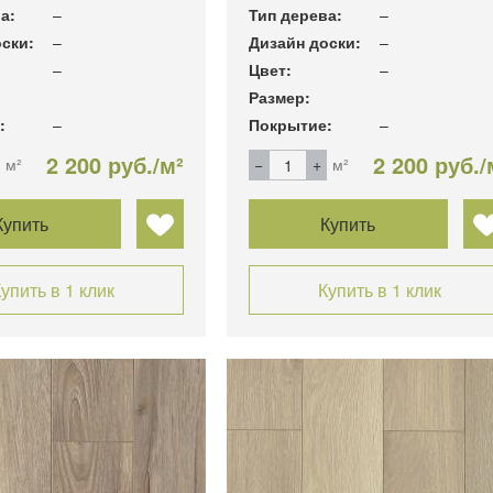
а:
–
Тип дерева:
–
ски:
–
Дизайн доски:
–
–
Цвет:
–
Размер:
:
–
Покрытие:
–
2 200 руб./м²
2 200 руб./
м²
м²
Купить
Купить
упить в 1 клик
Купить в 1 клик