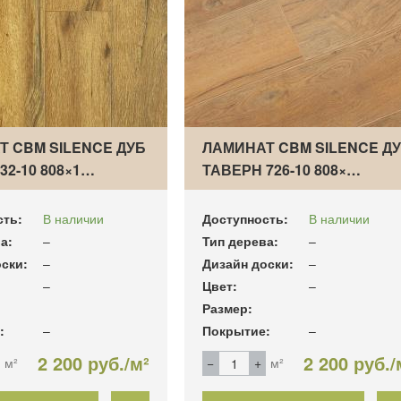
Т CBM SILENCE ДУБ
ЛАМИНАТ CBM SILENCE Д
32-10 808×1…
ТАВЕРН 726-10 808×…
сть:
В наличии
Доступность:
В наличии
а:
–
Тип дерева:
–
ски:
–
Дизайн доски:
–
–
Цвет:
–
Размер:
:
–
Покрытие:
–
2 200 руб./м²
2 200 руб./
м²
м²