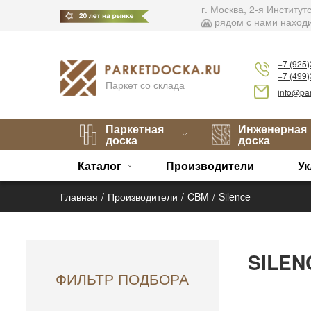
г. Москва, 2-я Институ
рядом с нами находи
+7 (925
+7 (499
Паркет со склада
info@par
Паркетная
Инженерная
доска
доска
Каталог
Производители
Ук
Главная
Производители
CBM
Silence
SILEN
ФИЛЬТР ПОДБОРА