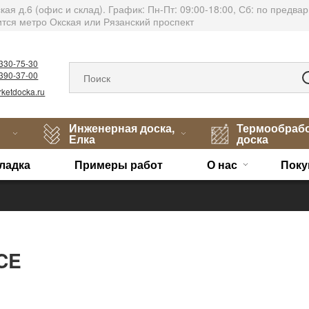
тская д.6 (офис и склад). График: Пн-Пт: 09:00-18:00, Сб: по пред
тся метро Окская или Рязанский проспект
)330-75-30
)390-37-00
ketdocka.ru
Инженерная доска,
Термообраб
Елка
доска
ладка
Примеры работ
О нас
Поку
CE