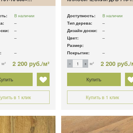
сть:
В наличии
Доступность:
В наличии
а:
–
Тип дерева:
–
ски:
–
Дизайн доски:
–
–
Цвет:
–
Размер:
:
–
Покрытие:
–
2 200 руб./м²
2 200 руб./
м²
м²
Купить
Купить
упить в 1 клик
Купить в 1 клик