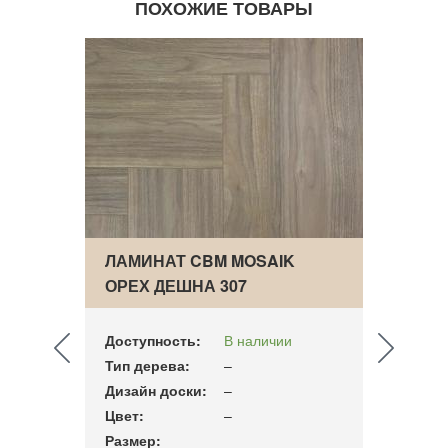
ПОХОЖИЕ ТОВАРЫ
ЛАМИНАТ CBM MOSAIK
ЛАМИ
ОРЕХ ДЕШНА 307
ОПАВ
ВЕНГЕРСК…
Доступность:
В наличии
Досту
Тип дерева:
–
Тип д
Дизайн доски:
–
Дизай
Цвет:
–
Цвет:
Размер:
Разме