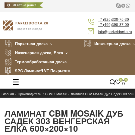
+7 (925)330-75-30
+7 (499)390-37-00
Паркет со склада
info@parketdocka.ru
Паркетная доска
Инженерная доска
Инженерная доска, Елка
Термообработанная доска
SPC Ламинат/LVT Покрытия
0
0
Главная
Производители
CBM
Mosaic
Ламинат CBM Mosaik Дуб Садек 303 венг
Каталог
Производители
ЛАМИНАТ CBM MOSAIK ДУБ
САДЕК 303 ВЕНГЕРСКАЯ
Укладка
ЕЛКА 600×200×10
Примеры работ