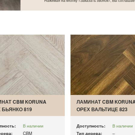
Нажимая на кнопку «Заказать звонок», Вы соглашае
ИНАТ CBM KORUNA
ЛАМИНАТ CBM KORUN
 БЬЯНКО 819
ОРЕХ ВАЛЬТИЦЕ 823
ГЕРС…
ВЕНГЕ…
пность:
В наличии
Доступность:
В наличии
ерева:
CBM
Тип дерева:
–