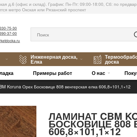
тская д.6 (офис и склад). График: Пн-Пт: 09:00-18:00, Сб: по пред
тся метро Окская или Рязанский проспект
)330-75-30
)390-37-00
ketdocka.ru
Инженерная доска,
Термообраб
Елка
доска
ладка
Примеры работ
О нас
Поку
BM Koruna Орех Босковице 808 венгерская елка 606,8×101,1×12
ЛАМИНАТ CBM K
БОСКОВИЦЕ 808 
606,8×101,1×12