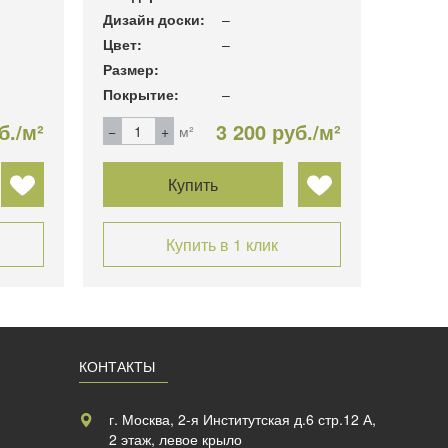
Дизайн доски:
–
Дизайн
Цвет:
–
Цвет:
Размер:
Размер
Покрытие:
–
Покры
б./м²
3 200 руб./м²
м²
Купить
Купить в 1 клик
КОНТАКТЫ
г. Москва, 2-я Институтская д.6 стр.12 А,
2 этаж, левое крыло