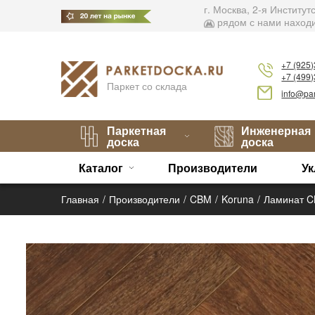
г. Москва, 2-я Институ
рядом с нами находи
+7 (925
+7 (499
Паркет со склада
info@par
Паркетная
Инженерная
доска
доска
Каталог
Производители
Ук
Главная
Производители
CBM
Koruna
Ламинат C