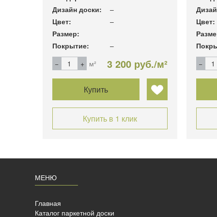
Дизайн доски:
–
Дизай
Цвет:
–
Цвет:
Размер:
Разме
Покрытие:
–
Покры
уб./м²
3 200 руб./м²
м²
Купить
Купить в 1 клик
МЕНЮ
Главная
Каталог паркетной доски