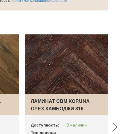
тесь с
Политикой конфиденциальности
.
A
ЛАМИНАТ CBM KORUNA
ЛАМИ
ОРЕХ КАМБОДЖИ 816
БЕЛА
ВЕНГЕ…
Доступность:
В наличии
Доступ
Тип дерева:
–
Тип де