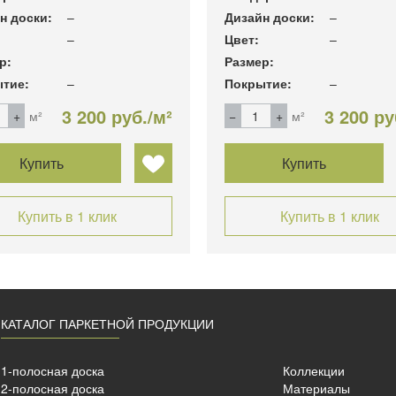
н доски:
–
Дизайн доски:
–
–
Цвет:
–
р:
Размер:
тие:
–
Покрытие:
–
3 200 руб./м²
3 200 ру
м²
м²
Купить
Купить
Купить в 1 клик
Купить в 1 клик
КАТАЛОГ ПАРКЕТНОЙ ПРОДУКЦИИ
1-полосная доска
Коллекции
2-полосная доска
Материалы