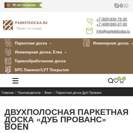
+7 (925)330-75-30
+7 (499)390-37-00
Паркет со склада
info@parketdocka.ru
Паркетная доска
Инженерная доска
Инженерная доска, Елка
Термообработанная доска
SPC Ламинат/LVT Покрытия
0
0
Главная
Производители
Boen
Паркетная доска Дуб Прованс
Каталог
Производители
ДВУХПОЛОСНАЯ ПАРКЕТНАЯ
ДОСКА «ДУБ ПРОВАНС»
Укладка
BOEN
Примеры работ