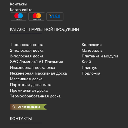
Контакты
Карта сайта
КАТАЛОГ ПАРКЕТНОЙ ПРОДУКЦИИ
ный
ный
1-полосная доска
Коллекции
2-полосная доска
Материалы
3-полосная доска
Плетенка и модули
SPC Ламинат/LVT Покрытия
Клей
б./м²
Инженерная доска елка
Плинтус
Инженерная массивная доска
Подложка
Массивная доска
Паркетная доска елка
Премиальная доска
Термообработанная доска
КОНТАКТЫ