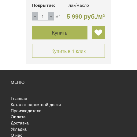
Покрытие:
лак/масло
Покры
б./м²
5 990 руб./м²
м²
Купить
Купить в 1 клик
МЕНЮ
Главная
Каталог паркетной доски
Производители
Оплата
Доставка
Укладка
OEN
О нас