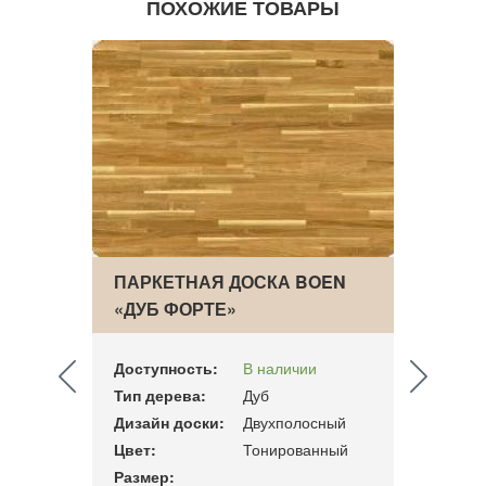
ПОХОЖИЕ ТОВАРЫ
ПАРКЕТНАЯ ДОСКА BOEN
ДВУХ
ЯСЕНЬ
«ДУБ ФОРТЕ»
ПАРК
АНД
Доступность:
В наличии
Досту
Тип дерева:
Дуб
Тип д
ный
Дизайн доски:
Двухполосный
Дизай
ый
Цвет:
Тонированный
Цвет:
Размер:
Разме