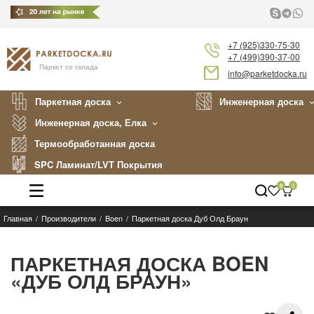
+7 (925)330-75-30
+7 (499)390-37-00
Паркет со склада
info@parketdocka.ru
Паркетная доска
Инженерная доска
Инженерная доска, Елка
Термообработанная доска
SPC Ламинат/LVT Покрытия
0
0
Главная
Производители
Boen
Паркетная доска Дуб Олд Браун
Каталог
Производители
ПАРКЕТНАЯ ДОСКА BOEN
«ДУБ ОЛД БРАУН»
Укладка
Примеры работ