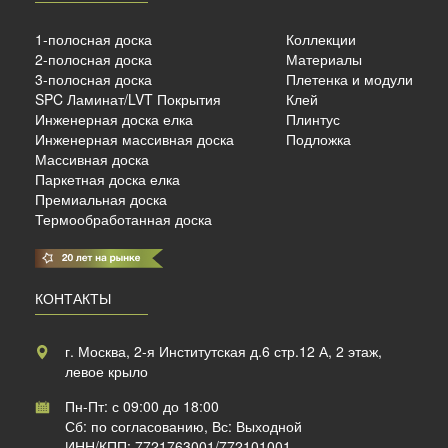
ый
1-полосная доска
Коллекции
2-полосная доска
Материалы
3-полосная доска
Плетенка и модули
SPC Ламинат/LVT Покрытия
Клей
б./м²
Инженерная доска елка
Плинтус
Инженерная массивная доска
Подложка
Массивная доска
Паркетная доска елка
Премиальная доска
Термообработанная доска
КОНТАКТЫ
г. Москва, 2-я Институтская д.6 стр.12 А, 2 этаж,
левое крыло
Пн-Пт: с 09:00 до 18:00
Сб: по согласованию, Вс: Выходной
ИНН/КПП: 7721763001/772101001