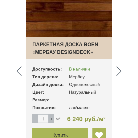
OEN
ПАРКЕТНАЯ ДОСКА BOEN
ОДН
«МЕРБАУ DESIGNDECK»
ПАРК
АНД
Доступность:
В наличии
Досту
Тип дерева:
Мербау
Тип д
ный
Дизайн доски:
Однополосный
Дизай
Цвет:
Натуральный
Цвет:
Размер:
Разме
Покрытие:
лак/масло
Покры
б./м²
6 240 руб./м²
м²
Купить