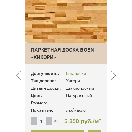
OEN
ПАРКЕТНАЯ ДОСКА BOEN
ПАРК
«ХИКОРИ»
«КЛЕ
АНД
Доступность:
В наличии
Досту
Тип дерева:
Хикори
Тип д
сный
Дизайн доски:
Двухполосный
Дизай
ый
Цвет:
Натуральный
Цвет:
Размер:
Разме
Покрытие:
лак/масло
Покры
б./м²
5 850 руб./м²
м²