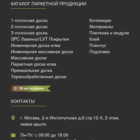
КАТАЛОГ ПАРКЕТНОЙ ПРОДУКЦИИ
ный
ый
1-полосная доска
Коллекции
2-полосная доска
Материалы
3-полосная доска
Плетенка и модули
SPC Ламинат/LVT Покрытия
Клей
б./м²
Инженерная доска елка
Плинтус
Инженерная массивная доска
Подложка
Массивная доска
Паркетная доска елка
Премиальная доска
Термообработанная доска
КОНТАКТЫ
г. Москва, 2-я Институтская д.6 стр.12 А, 2 этаж,
левое крыло
Пн-Пт: с 09:00 до 18:00