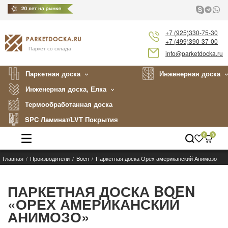
+7 (925)330-75-30
+7 (499)390-37-00
Паркет со склада
info@parketdocka.ru
Паркетная доска
Инженерная доска
Инженерная доска, Елка
Термообработанная доска
SPC Ламинат/LVT Покрытия
0
0
Главная
Производители
Boen
Паркетная доска Орех американский Анимозо
Каталог
Производители
ПАРКЕТНАЯ ДОСКА BOEN
«ОРЕХ АМЕРИКАНСКИЙ
Укладка
АНИМОЗО»
Примеры работ