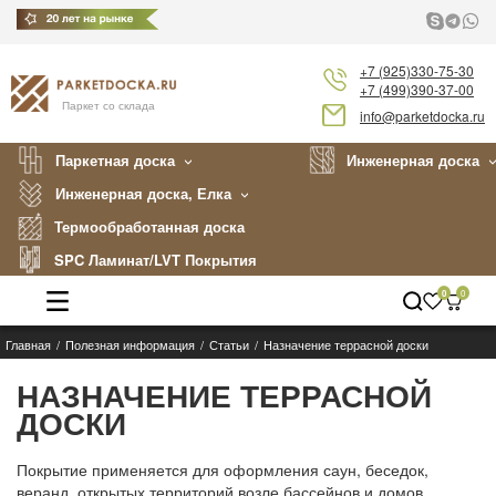
+7 (925)330-75-30
+7 (499)390-37-00
Паркет со склада
info@parketdocka.ru
Паркетная доска
Инженерная доска
Инженерная доска, Елка
Термообработанная доска
SPC Ламинат/LVT Покрытия
0
0
Главная
Полезная информация
Статьи
Назначение террасной доски
Каталог
НАЗНАЧЕНИЕ ТЕРРАСНОЙ
Производители
ДОСКИ
Укладка
Покрытие применяется для оформления саун, беседок,
Примеры работ
веранд, открытых территорий возле бассейнов и домов.