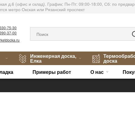
тская д.6 (офис и склад). График: Пн-Пт: 09:00-18:00, Сб: по пред
тся метро Окская или Рязанский проспект
)330-75-30
)390-37-00
ketdocka.ru
Инженерная доска,
Термообраб
Елка
доска
ладка
Примеры работ
О нас
Поку