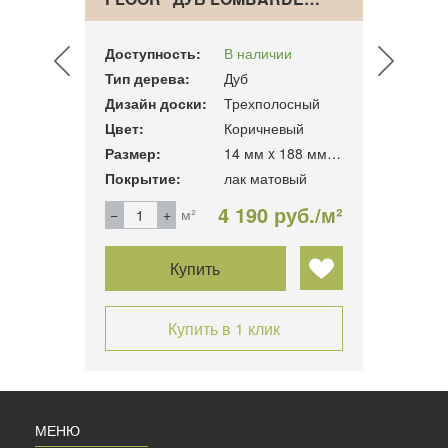
Доступность:
В наличии
Досту
Тип дерева:
Дуб
Тип д
ный
Дизайн доски:
Трехполосный
Дизай
Цвет:
Коричневый
Цвет:
2266х188х14мм. 3.41м2/уп
Размер:
14 мм x 188 мм x 2266 мм
Разме
Покрытие:
лак матовый
Покры
б./м²
4 190 руб./м²
м²
Купить
Купить в 1 клик
МЕНЮ