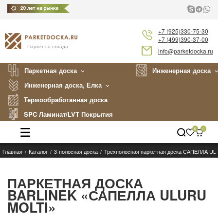
+7 (925)330-75-30
+7 (499)390-37-00
Паркет со склада
info@parketdocka.ru
Паркетная доска
Инженерная доска
Инженерная доска, Елка
Термообработанная доска
SPC Ламинат/LVT Покрытия
0
0
Главная
Каталог
3-полосная доска
Трехполосная паркетная доска САПЕЛЛА U
Каталог
Производители
ПАРКЕТНАЯ ДОСКА
BARLINEK «САПЕЛЛА ULURU
Укладка
MOLTI»
Примеры работ