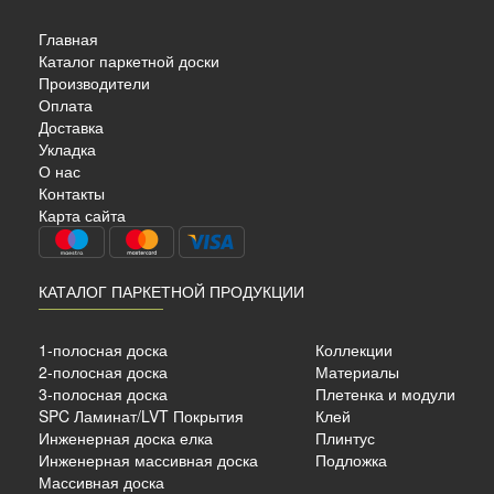
Главная
Каталог паркетной доски
Производители
Оплата
Доставка
Укладка
CUS
О нас
DE…
Контакты
Карта сайта
КАТАЛОГ ПАРКЕТНОЙ ПРОДУКЦИИ
ный
й
1-полосная доска
Коллекции
14 мм x 188 мм x 2266 мм
2-полосная доска
Материалы
ый
3-полосная доска
Плетенка и модули
SPC Ламинат/LVT Покрытия
Клей
б./м²
Инженерная доска елка
Плинтус
Инженерная массивная доска
Подложка
Массивная доска