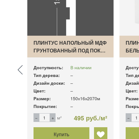
ЫЙ
ПЛИНТУС НАПОЛЬНЫЙ МДФ
ПЛИ
ГРУНТОВАННЫЙ ПОД ПОК…
БЕЛЫ
Доступность:
В наличии
Досту
Тип дерева:
–
Тип д
Дизайн доски:
–
Дизай
ный
Цвет:
–
Цвет:
22 мм
Размер:
150х16х2070м
Разме
Покрытие:
–
Покры
б./м²
495 руб./м²
м²
Купить