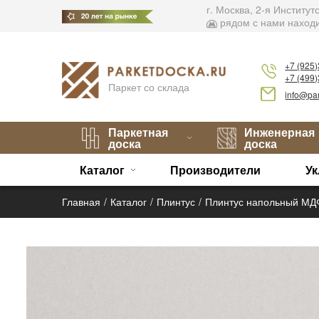
г. Москва, 2-я Институ
рядом с нами находи
+7 (925
+7 (499
Паркет со склада
info@par
Паркетная
Инженерная
доска
доска
Каталог
Производители
Ук
Главная
Каталог
Плинтус
Плинтус напольный МДФ