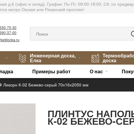
тская д.6 (офис и склад). График: Пн-Пт: 09:00-18:00, Сб: по пред
тся метро Окская или Рязанский проспект
)330-75-30
)390-37-00
ketdocka.ru
Инженерная доска,
Термообраб
Елка
доска
ладка
Примеры работ
О нас
Поку
 Ликорн К-02 Бежево-серый 70х16х2050 мм
ПЛИНТУС НАПОЛ
К-02 БЕЖЕВО-СЕ