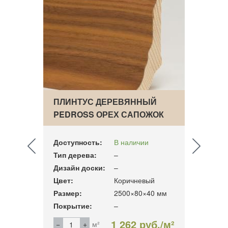
 МДФ
ПЛИНТУС ДЕРЕВЯННЫЙ
ПЛИН
ШЕ…
PEDROSS ОРЕХ САПОЖОК
ГРУН
25…
Доступность:
В наличии
Досту
Тип дерева:
–
Тип д
Дизайн доски:
–
Дизай
Цвет:
Коричневый
Цвет:
50мм
Размер:
2500×80×40 мм
Разме
Покрытие:
–
Покры
б./м²
1 262 руб./м²
м²