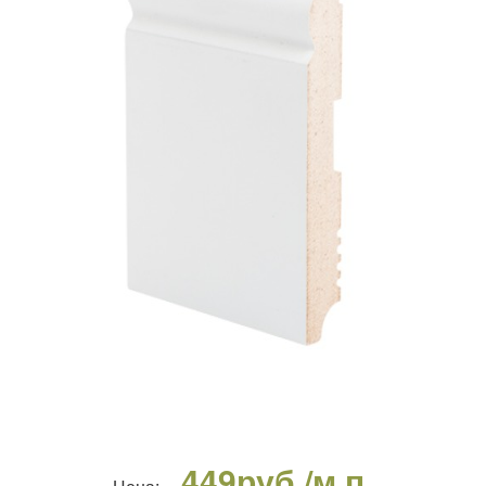
449
руб./м.п.