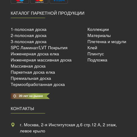
КАТАЛОГ ПАРКЕТНОЙ ПРОДУКЦИИ
й
1-полосная доска
Коллекции
0 мм
2-полосная доска
Материалы
3-полосная доска
Плетенка и модули
SPC Ламинат/LVT Покрытия
Клей
б./м²
Инженерная доска елка
Плинтус
Инженерная массивная доска
Подложка
Массивная доска
Паркетная доска елка
Премиальная доска
Термообработанная доска
КОНТАКТЫ
г. Москва, 2-я Институтская д.6 стр.12 А, 2 этаж,
левое крыло