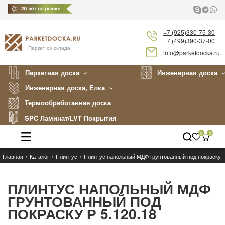
+7 (925)330-75-30
+7 (499)390-37-00
Паркет со склада
info@parketdocka.ru
Паркетная доска
Инженерная доска
Инженерная доска, Елка
Термообработанная доска
SPC Ламинат/LVT Покрытия
0
0
Главная
Каталог
Плинтус
Плинтус напольный МДФ грунтованный под покраску Р
Каталог
Производители
ПЛИНТУС НАПОЛЬНЫЙ МДФ
ГРУНТОВАННЫЙ ПОД
Укладка
ПОКРАСКУ Р 5.120.18
Примеры работ