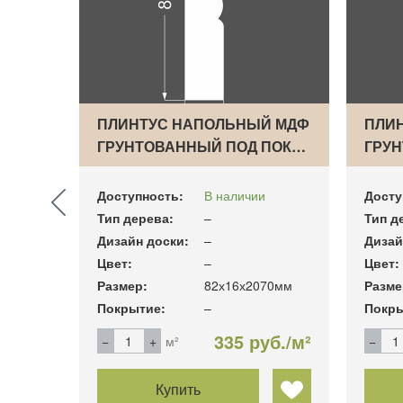
ЫЙ
ПЛИНТУС НАПОЛЬНЫЙ МДФ
ПЛИ
ГРУНТОВАННЫЙ ПОД ПОК…
ГРУ
Доступность:
В наличии
Досту
Тип дерева:
–
Тип д
Дизайн доски:
–
Дизай
Цвет:
–
Цвет:
22 мм
Размер:
82х16х2070мм
Разме
Покрытие:
–
Покры
б./м²
335 руб./м²
м²
Купить