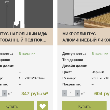
НТУС НАПОЛЬНЫЙ МДФ
МИКРОПЛИНТУС
НТОВАННЫЙ ПОД ПОК…
АЛЮМИНИЕВЫЙ ЛИКО
ЛАЙН С-05…
пность:
В наличии
Доступность:
В наличии
ерева:
–
Тип дерева:
–
н доски:
–
Дизайн доски:
–
–
Цвет:
Черный
р:
100х16х2070мм
Размер:
2500×6×16
тие:
–
Покрытие:
–
347 руб./м²
604 ру
м²
м²
Купить
Купить