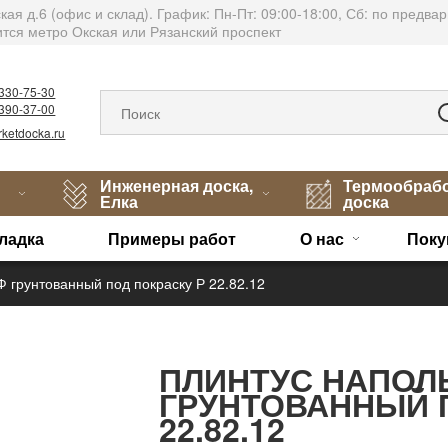
тская д.6 (офис и склад). График: Пн-Пт: 09:00-18:00, Сб: по пред
тся метро Окская или Рязанский проспект
)330-75-30
)390-37-00
ketdocka.ru
Инженерная доска,
Термообраб
Елка
доска
ладка
Примеры работ
О нас
Поку
 грунтованный под покраску Р 22.82.12
ПЛИНТУС НАПОЛ
ГРУНТОВАННЫЙ 
22.82.12