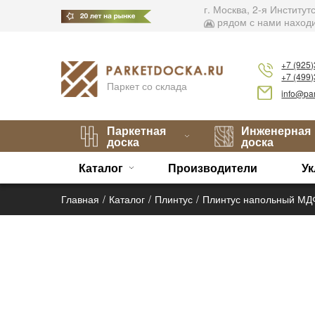
г. Москва, 2-я Институ
рядом с нами находи
+7 (925
+7 (499
Паркет со склада
info@par
Паркетная
Инженерная
доска
доска
Каталог
Производители
Ук
Главная
Каталог
Плинтус
Плинтус напольный МДФ