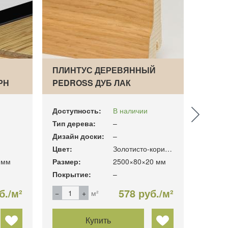
ПЛИНТУС ДЕРЕВЯННЫЙ
ПЛИН
РН
PEDROSS ДУБ ЛАК
ГРУН
САПОЖОК…
Доступность:
В наличии
Доступ
Тип дерева:
–
Тип де
Дизайн доски:
–
Дизайн
Цвет:
Золотисто-коричневый
Цвет:
 мм
Размер:
2500×80×20 мм
Размер
Покрытие:
–
Покры
б./м²
578 руб./м²
м²
Купить