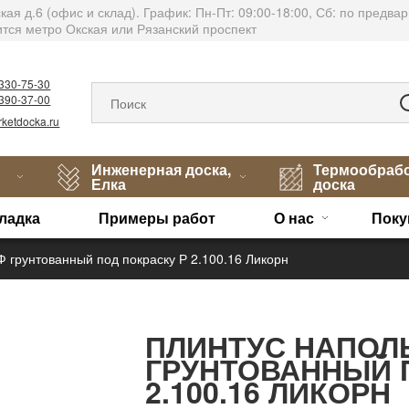
тская д.6 (офис и склад). График: Пн-Пт: 09:00-18:00, Сб: по пред
тся метро Окская или Рязанский проспект
)330-75-30
)390-37-00
ketdocka.ru
Инженерная доска,
Термообраб
Елка
доска
ладка
Примеры работ
О нас
Поку
 грунтованный под покраску Р 2.100.16 Ликорн
ПЛИНТУС НАПОЛ
ГРУНТОВАННЫЙ 
2.100.16 ЛИКОРН