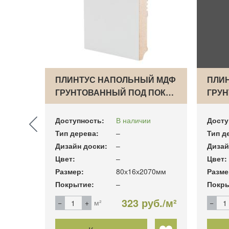
Й МДФ
ПЛИНТУС НАПОЛЬНЫЙ МДФ
ПЛИ
3…
ГРУНТОВАННЫЙ ПОД ПОК…
ГРУ
Доступность:
В наличии
Досту
Тип дерева:
–
Тип д
Дизайн доски:
–
Дизай
Цвет:
–
Цвет:
050мм
Размер:
80х16х2070мм
Разме
Покрытие:
–
Покры
б./м²
323 руб./м²
м²