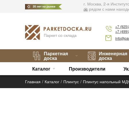
г. Москва, 2-я Институ
рядом с нами находи
+7 (925
+7 (499
Паркет со склада
info@par
Паркетная
Инженерная
доска
доска
Каталог
Производители
Ук
Главная
Каталог
Плинтус
Плинтус напольный МДФ