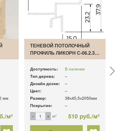
Й
ТЕНЕВОЙ ПОТОЛОЧНЫЙ
ПЛИН
ПРОФИЛЬ ЛИКОРН С-06.2.3…
СВЕТ
Доступность:
В наличии
Доступ
Тип дерева:
–
Тип де
Дизайн доски:
–
Дизайн
Цвет:
–
Цвет:
2 мм
Размер:
38х45,5х2050мм
Размер
Покрытие:
–
Покры
б./м²
510 руб./м²
м²