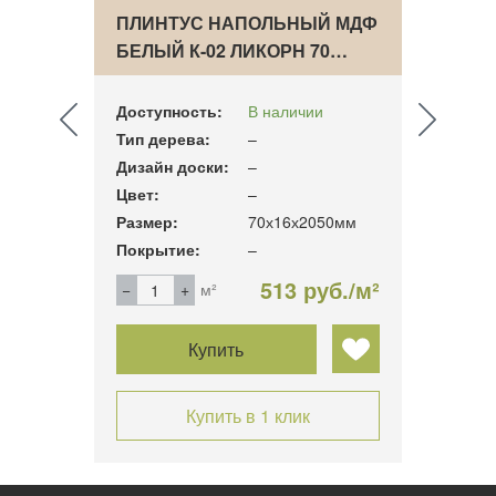
ВЫЙ
ПЛИНТУС НАПОЛЬНЫЙ МДФ
ПЛИН
2.2…
БЕЛЫЙ К-02 ЛИКОРН 70…
МДФ 
ПО…
Доступность:
В наличии
Досту
Тип дерева:
–
Тип д
Дизайн доски:
–
Дизай
Цвет:
–
Цвет:
Размер:
70х16х2050мм
Разме
Покрытие:
–
Покры
б./м²
513 руб./м²
м²
Купить
Купить в 1 клик