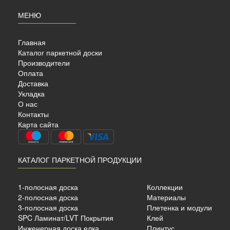
МЕНЮ
Главная
Каталог паркетной доски
Производители
Оплата
Доставка
Укладка
 МДФ
О нас
0…
Контакты
Карта сайта
КАТАЛОГ ПАРКЕТНОЙ ПРОДУКЦИИ
1-полосная доска
Коллекции
50мм
2-полосная доска
Материалы
3-полосная доска
Плетенка и модули
SPC Ламинат/LVT Покрытия
Клей
б./м²
Инженерная доска елка
Плинтус