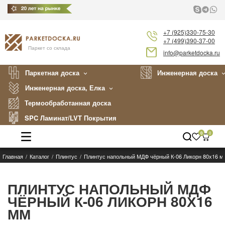
+7 (925)330-75-30
+7 (499)390-37-00
Паркет со склада
info@parketdocka.ru
Паркетная доска
Инженерная доска
Инженерная доска, Елка
Термообработанная доска
SPC Ламинат/LVT Покрытия
0
0
Главная
Каталог
Плинтус
Плинтус напольный МДФ чёрный К-06 Ликорн 80х16 м
Каталог
Производители
ПЛИНТУС НАПОЛЬНЫЙ МДФ
ЧЁРНЫЙ К-06 ЛИКОРН 80Х16
Укладка
ММ
Примеры работ