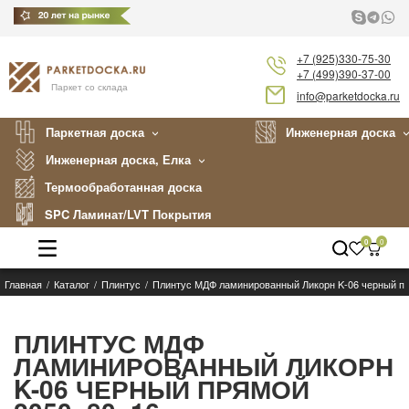
+7 (925)330-75-30
+7 (499)390-37-00
Паркет со склада
info@parketdocka.ru
Паркетная доска
Инженерная доска
Инженерная доска, Елка
Термообработанная доска
SPC Ламинат/LVT Покрытия
0
0
Главная
Каталог
Плинтус
Плинтус МДФ ламинированный Ликорн K-06 черный п
Каталог
Производители
ПЛИНТУС МДФ
ЛАМИНИРОВАННЫЙ ЛИКОРН
Укладка
K-06 ЧЕРНЫЙ ПРЯМОЙ
Примеры работ