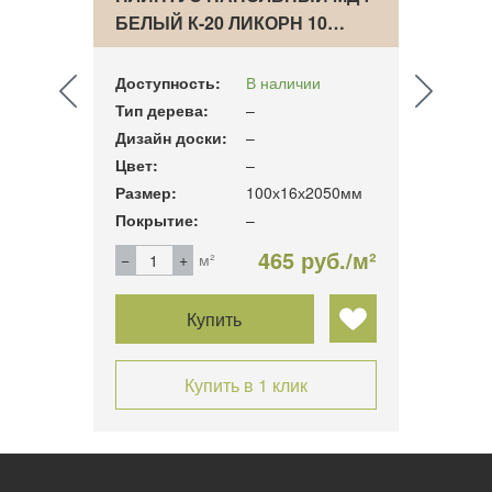
ПОК…
БЕЛЫЙ К-20 ЛИКОРН 10…
PEDR
ПОК
Доступность:
В наличии
Досту
Тип дерева:
–
Тип д
Дизайн доски:
–
Дизай
Цвет:
–
Цвет:
70мм
Размер:
100х16х2050мм
Разме
Покрытие:
–
Покры
б./м²
465 руб./м²
м²
Купить
Купить в 1 клик