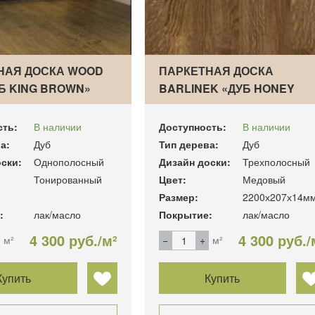
НАЯ ДОСКА WOOD
ПАРКЕТНАЯ ДОСКА
Б KING BROWN»
BARLINEK «ДУБ HONEY
MOLTI»
сть:
В наличии
Доступность:
В наличии
а:
Дуб
Тип дерева:
Дуб
ски:
Однополосный
Дизайн доски:
Трехполосный
Тонированный
Цвет:
Медовый
Размер:
2200х207х14м
:
лак/масло
Покрытие:
лак/масло
4 300 руб./м²
4 300 руб./
м²
м²
Купить
Купить