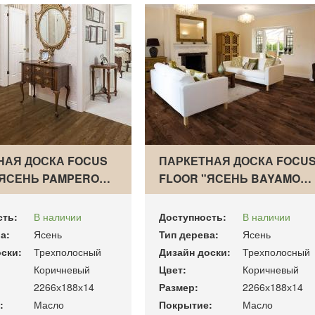
НАЯ ДОСКА FOCUS
ПАРКЕТНАЯ ДОСКА FOCU
"ЯСЕНЬ PAMPERO…
FLOOR "ЯСЕНЬ BAYAMO…
сть:
В наличии
Доступность:
В наличии
а:
Ясень
Тип дерева:
Ясень
ски:
Трехполосный
Дизайн доски:
Трехполосный
Коричневый
Цвет:
Коричневый
2266х188х14
Размер:
2266х188х14
:
Масло
Покрытие:
Масло