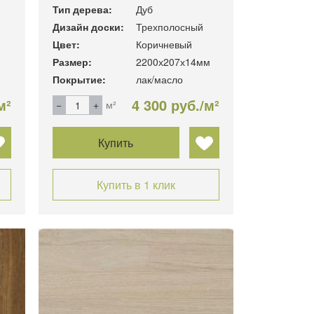
Тип дерева:
Дуб
Дизайн доски:
Трехполосный
Цвет:
Коричневый
Размер:
2200х207х14мм
Покрытие:
лак/масло
м²
4 300 руб./м²
м²
Купить
Купить в 1 клик