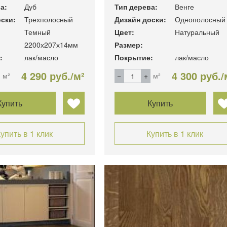
а:
Дуб
Тип дерева:
Венге
ски:
Трехполосный
Дизайн доски:
Однополосный
Темный
Цвет:
Натуральный
2200х207х14мм
Размер:
:
лак/масло
Покрытие:
лак/масло
4 290 руб./м²
4 300 руб./
м²
м²
Купить
Купить
упить в 1 клик
Купить в 1 клик