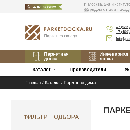
г. Москва, 2-я Институ
рядом с нами находи
+7 (925
+7 (499
Паркет со склада
info@par
Паркетная
Инженерная
доска
доска
Каталог
Производители
Ук
Главная
Каталог
Паркетная доска
ПАРК
ФИЛЬТР ПОДБОРА