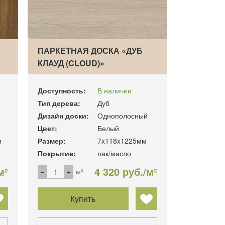
ПАРКЕТНАЯ ДОСКА «ДУБ
КЛАУД (CLOUD)»
Доступность:
В наличии
Тип дерева:
Дуб
Дизайн доски:
Однополосный
Цвет:
Белый
м
Размер:
7x118x1225мм
Покрытие:
лак/масло
м²
4 320 руб./м²
м²
Купить