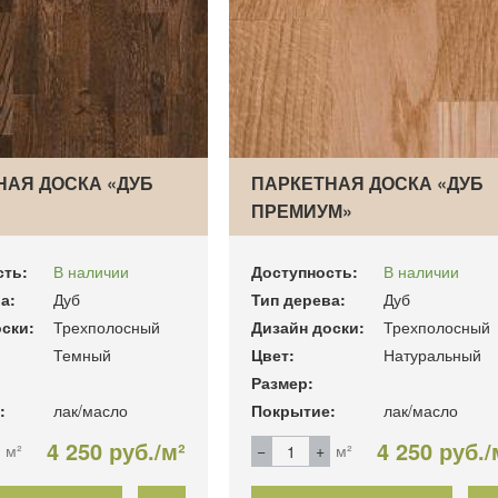
НАЯ ДОСКА «ДУБ
ПАРКЕТНАЯ ДОСКА «ДУБ
ПРЕМИУМ»
сть:
В наличии
Доступность:
В наличии
а:
Дуб
Тип дерева:
Дуб
ски:
Трехполосный
Дизайн доски:
Трехполосный
Темный
Цвет:
Натуральный
Размер:
:
лак/масло
Покрытие:
лак/масло
4 250 руб./м²
4 250 руб./
м²
м²