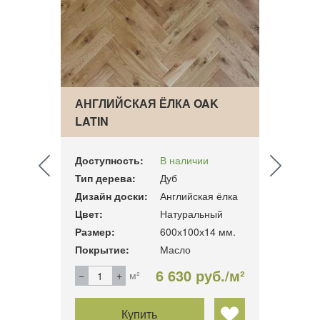
CD
АНГЛИЙСКАЯ ЁЛКА OAK
АНГЛ
LATIN
НАТУ
Доступность:
В наличии
Досту
Тип дерева:
Дуб
Тип д
 ёлка
Дизайн доски:
Английская ёлка
Дизай
й
Цвет:
Натуральный
Цвет:
 мм.
Размер:
600х100х14 мм.
Разме
Покрытие:
Масло
Покры
б./м²
6 630 руб./м²
м²
Купить