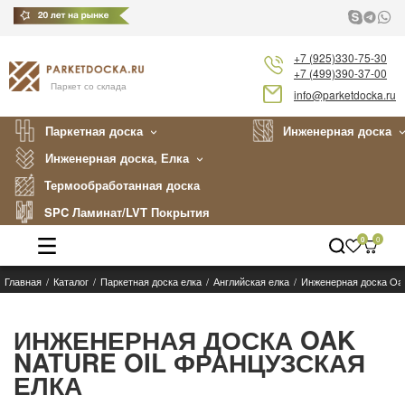
+7 (925)330-75-30
+7 (499)390-37-00
Паркет со склада
info@parketdocka.ru
Паркетная доска
Инженерная доска
Инженерная доска, Елка
Термообработанная доска
SPC Ламинат/LVT Покрытия
0
0
Главная
Каталог
Паркетная доска елка
Английская елка
Инженерная доска Oak
Каталог
Производители
ИНЖЕНЕРНАЯ ДОСКА OAK
NATURE OIL ФРАНЦУЗСКАЯ
Укладка
ЕЛКА
Примеры работ