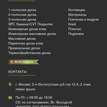
ый
1-полосная доска
Коллекции
4 мм.
2-полосная доска
Материалы
3-полосная доска
Плетенка и модули
SPC Ламинат/LVT Покрытия
Клей
б./м²
Инженерная доска елка
Плинтус
Инженерная массивная доска
Подложка
Массивная доска
Паркетная доска елка
Премиальная доска
Термообработанная доска
КОНТАКТЫ
г. Москва, 2-я Институтская д.6 стр.12 А, 2 этаж,
левое крыло
Пн-Пт: с 09:00 до 18:00
Сб: по согласованию, Вс: Выходной
ИНН/КПП: 7721763001/772101001