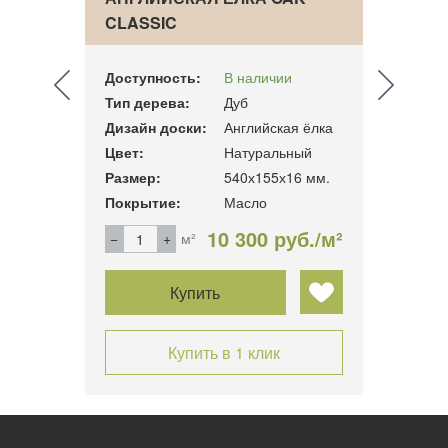
CLASSIC
(SMO
Доступность:
В наличии
Досту
Тип дерева:
Дуб
Тип д
 ёлка
Дизайн доски:
Английская ёлка
Дизай
й
Цвет:
Натуральный
Цвет:
4 мм.
Размер:
540х155х16 мм.
Разме
Покрытие:
Масло
Покры
б./м²
10 300 руб./м²
м²
Купить
Купить в 1 клик