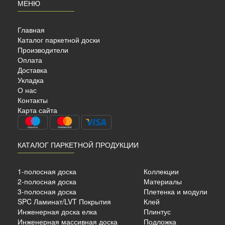
МЕНЮ
Главная
Каталог паркетной доски
Производители
Оплата
Доставка
Укладка
K
О нас
Контакты
Карта сайта
КАТАЛОГ ПАРКЕТНОЙ ПРОДУКЦИИ
 ёлка
ый
1-полосная доска
Коллекции
6 мм.
2-полосная доска
Материалы
3-полосная доска
Плетенка и модули
SPC Ламинат/LVT Покрытия
Клей
б./м²
Инженерная доска елка
Плинтус
Инженерная массивная доска
Подложка