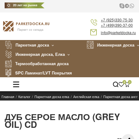
+7 (925)330-75-30
+7 (499)390-37-00
Паркет со склада
info@parketdocka.ru
Паркетная доска
Инженерная доска
Инженерная доска, Елка
Термообработанная доска
SPC Ламинат/LVT Покрытия
0
0
Главная
Каталог
Паркетная доска елка
Английская елка
Паркетная доска англ
Каталог
Производители
ДУБ СЕРОЕ МАСЛО (GREY
OIL) CD
Укладка
Примеры работ